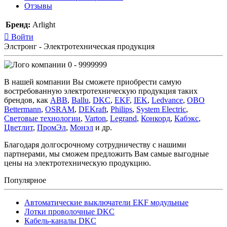
Отзывы
Бренд:
Arlight
Войти
Элстронг - Электротехническая продукция
0 - 9999999
В нашей компании Вы сможете приобрести самую
востребованную электротехническую продукция таких
брендов, как
ABB
,
Ballu
,
DKC
,
EKF
,
IEK
,
Ledvance
,
OBO
Bettermann
,
OSRAM
,
DEKraft
,
Philips
,
System Electric
,
Световые технологии
,
Varton
,
Legrand
,
Конкорд
,
Кабэкс
,
Цветлит
,
ПромЭл
,
Монэл
и др.
Благодаря долгосрочному сотрудничеству с нашими
партнерами, мы сможем предложить Вам самые выгодные
цены на электротехническую продукцию.
Популярное
Автоматические выключатели EKF модульные
Лотки проволочные DKC
Кабель-каналы DKC