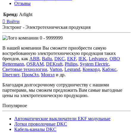
Отзывы
Бренд:
Arlight
Войти
Элстронг - Электротехническая продукция
0 - 9999999
В нашей компании Вы сможете приобрести самую
востребованную электротехническую продукция таких
брендов, как
ABB
,
Ballu
,
DKC
,
EKF
,
IEK
,
Ledvance
,
OBO
Bettermann
,
OSRAM
,
DEKraft
,
Philips
,
System Electric
,
Световые технологии
,
Varton
,
Legrand
,
Конкорд
,
Кабэкс
,
Цветлит
,
ПромЭл
,
Монэл
и др.
Благодаря долгосрочному сотрудничеству с нашими
партнерами, мы сможем предложить Вам самые выгодные
цены на электротехническую продукцию.
Популярное
Автоматические выключатели EKF модульные
Лотки проволочные DKC
Кабель-каналы DKC