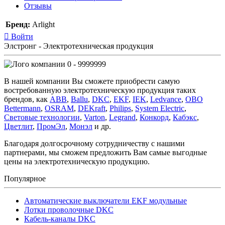
Отзывы
Бренд:
Arlight
Войти
Элстронг - Электротехническая продукция
0 - 9999999
В нашей компании Вы сможете приобрести самую
востребованную электротехническую продукция таких
брендов, как
ABB
,
Ballu
,
DKC
,
EKF
,
IEK
,
Ledvance
,
OBO
Bettermann
,
OSRAM
,
DEKraft
,
Philips
,
System Electric
,
Световые технологии
,
Varton
,
Legrand
,
Конкорд
,
Кабэкс
,
Цветлит
,
ПромЭл
,
Монэл
и др.
Благодаря долгосрочному сотрудничеству с нашими
партнерами, мы сможем предложить Вам самые выгодные
цены на электротехническую продукцию.
Популярное
Автоматические выключатели EKF модульные
Лотки проволочные DKC
Кабель-каналы DKC