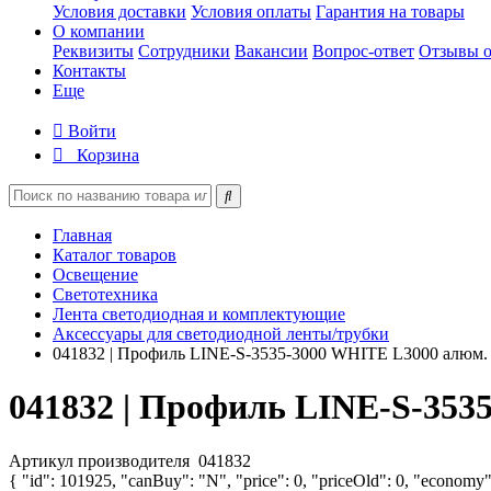
Условия доставки
Условия оплаты
Гарантия на товары
О компании
Реквизиты
Сотрудники
Вакансии
Вопрос-ответ
Отзывы о
Контакты
Еще
Войти
Корзина
Главная
Каталог товаров
Освещение
Светотехника
Лента светодиодная и комплектующие
Аксессуары для светодиодной ленты/трубки
041832 | Профиль LINE-S-3535-3000 WHITE L3000 алюм. 
041832 | Профиль LINE-S-353
Артикул производителя
041832
{ "id": 101925, "canBuy": "N", "price": 0, "priceOld": 0, "economy"