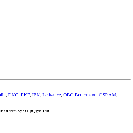
llu
,
DKC
,
EKF
,
IEK
,
Ledvance
,
OBO Bettermann
,
OSRAM
,
отехническую продукцию.