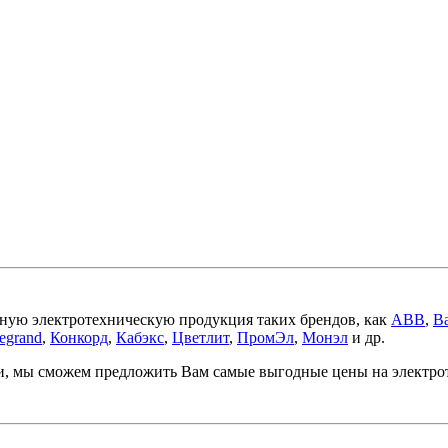
ную электротехническую продукция таких брендов, как
ABB
,
Ba
egrand
,
Конкорд
,
Кабэкс
,
Цветлит
,
ПромЭл
,
Монэл
и др.
ми, мы сможем предложить Вам самые выгодные цены на электр