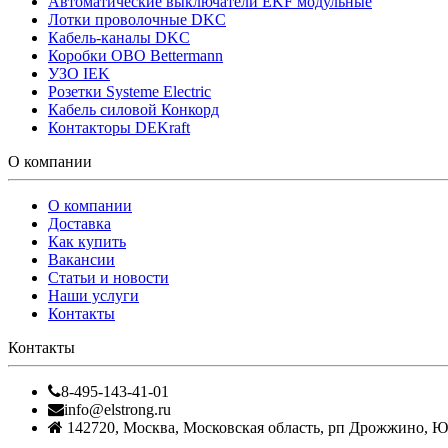
Автоматические выключатели EKF модульные
Лотки проволочные DKC
Кабель-каналы DKC
Коробки OBO Bettermann
УЗО IEK
Розетки Systeme Electric
Кабель силовой Конкорд
Контакторы DEKraft
О компании
О компании
Доставка
Как купить
Вакансии
Статьи и новости
Наши услуги
Контакты
Контакты
8-495-143-41-01
info@elstrong.ru
142720
,
Москва
,
Московская область, рп Дрожжино, Южн