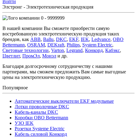
Войти
Элстронг - Электротехническая продукция
0 - 9999999
В нашей компании Вы сможете приобрести самую
востребованную электротехническую продукция таких
брендов, как
ABB
,
Ballu
,
DKC
,
EKF
,
IEK
,
Ledvance
,
OBO
Bettermann
,
OSRAM
,
DEKraft
,
Philips
,
System Electric
,
Световые технологии
,
Varton
,
Legrand
,
Конкорд
,
Кабэкс
,
Цветлит
,
ПромЭл
,
Монэл
и др.
Благодаря долгосрочному сотрудничеству с нашими
партнерами, мы сможем предложить Вам самые выгодные
цены на электротехническую продукцию.
Популярное
Автоматические выключатели EKF модульные
Лотки проволочные DKC
Кабель-каналы DKC
Коробки OBO Bettermann
УЗО IEK
Розетки Systeme Electric
Кабель силовой Конкорд