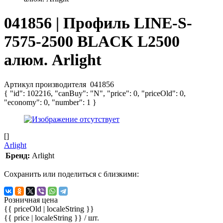
041856 | Профиль LINE-S-
7575-2500 BLACK L2500
алюм. Arlight
Артикул производителя
041856
{ "id": 102216, "canBuy": "N", "price": 0, "priceOld": 0,
"economy": 0, "number": 1 }
[]
Arlight
Бренд:
Arlight
Сохранить или поделиться с близкими:
Розничная цена
{{ priceOld | localeString }}
{{ price | localeString }}
/ шт.