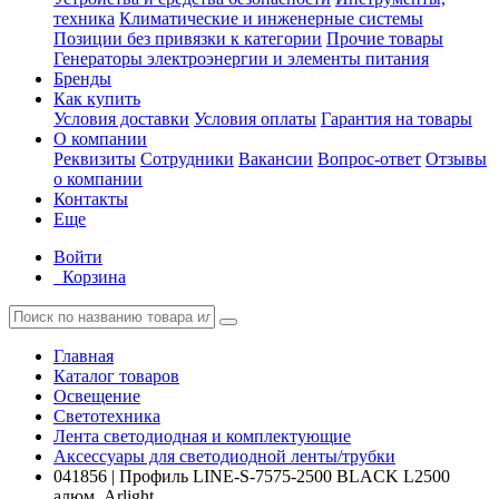
техника
Климатические и инженерные системы
Позиции без привязки к категории
Прочие товары
Генераторы электроэнергии и элементы питания
Бренды
Как купить
Условия доставки
Условия оплаты
Гарантия на товары
О компании
Реквизиты
Сотрудники
Вакансии
Вопрос-ответ
Отзывы
о компании
Контакты
Еще
Войти
Корзина
Главная
Каталог товаров
Освещение
Светотехника
Лента светодиодная и комплектующие
Аксессуары для светодиодной ленты/трубки
041856 | Профиль LINE-S-7575-2500 BLACK L2500
алюм. Arlight