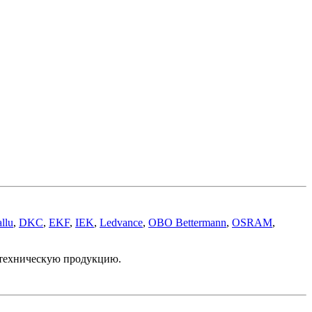
llu
,
DKC
,
EKF
,
IEK
,
Ledvance
,
OBO Bettermann
,
OSRAM
,
отехническую продукцию.