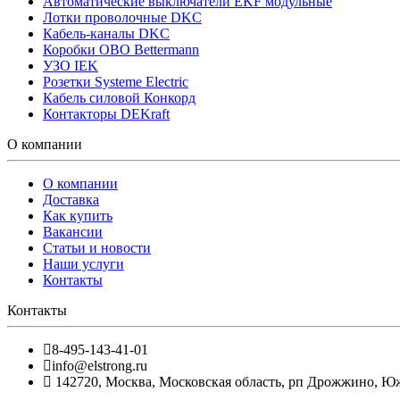
Автоматические выключатели EKF модульные
Лотки проволочные DKC
Кабель-каналы DKC
Коробки OBO Bettermann
УЗО IEK
Розетки Systeme Electric
Кабель силовой Конкорд
Контакторы DEKraft
О компании
О компании
Доставка
Как купить
Вакансии
Статьи и новости
Наши услуги
Контакты
Контакты
8-495-143-41-01
info@elstrong.ru
142720
,
Москва
,
Московская область, рп Дрожжино, Южна