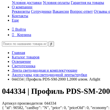
Условия доставки
Условия оплаты
Гарантия на товары
О компании
Реквизиты
Сотрудники
Вакансии
Вопрос-ответ
Отзывы о
Контакты
Еще
Войти
Корзина
Главная
Каталог товаров
Освещение
Светотехника
Лента светодиодная и комплектующие
Аксессуары для светодиодной ленты/трубки
044334 | Профиль PDS-SM-2000 L2000 алюм. Arlight
044334 | Профиль PDS-SM-2000
Артикул производителя
044334
{ "id": 90582, "canBuy": "N", "price": 0, "priceOld": 0, "economy":