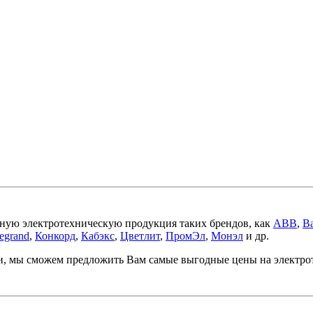
ную электротехническую продукция таких брендов, как
ABB
,
Ba
egrand
,
Конкорд
,
Кабэкс
,
Цветлит
,
ПромЭл
,
Монэл
и др.
ми, мы сможем предложить Вам самые выгодные цены на электр