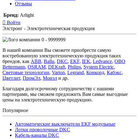
Отзывы
Бренд:
Arlight
Войти
Элстронг - Электротехническая продукция
0 - 9999999
В нашей компании Вы сможете приобрести самую
востребованную электротехническую продукция таких
брендов, как
ABB
,
Ballu
,
DKC
,
EKF
,
IEK
,
Ledvance
,
OBO
Bettermann
,
OSRAM
,
DEKraft
,
Philips
,
System Electric
,
Световые технологии
,
Varton
,
Legrand
,
Конкорд
,
Кабэкс
,
Цветлит
,
ПромЭл
,
Монэл
и др.
Благодаря долгосрочному сотрудничеству с нашими
партнерами, мы сможем предложить Вам самые выгодные
цены на электротехническую продукцию.
Популярное
Автоматические выключатели EKF модульные
Лотки проволочные DKC
Кабель-каналы DKC