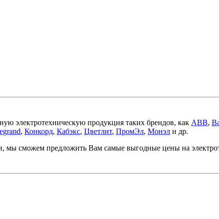
ную электротехническую продукция таких брендов, как
ABB
,
Ba
egrand
,
Конкорд
,
Кабэкс
,
Цветлит
,
ПромЭл
,
Монэл
и др.
ми, мы сможем предложить Вам самые выгодные цены на электр