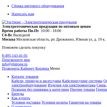
Сборка щитового оборудования
Написать нам
Электротехническая продукция по оптовым ценам
Время работы
Пн-Пт
10:00 - 18:00
Сб-Вс
Выходной
Москва
Московская область, рп Дрожжино, Южная ул, д. 19 к. 
Поможем сделать покупку
8-495-143-41-01
Перезвоните мне
info@elstrong.ru
Позвонить
Кабинет
Корзина
Меню
Каталог товаров
Кабели, провода и аксессуары
Кабеленесущие системы
О
электрооборудование
Изделия для электромонтажа
Связь
Позиции без привязки к категории
Прочие товары
Генера
Бренды
Как купить
Условия доставки
Условия оплаты
Гарантия на товары
О компании