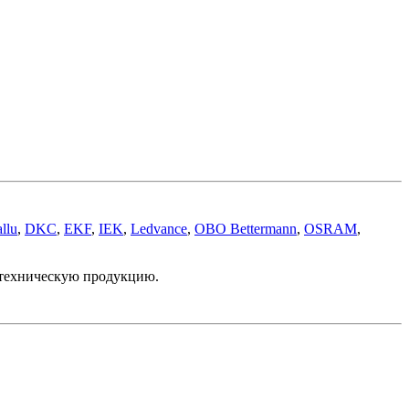
llu
,
DKC
,
EKF
,
IEK
,
Ledvance
,
OBO Bettermann
,
OSRAM
,
отехническую продукцию.