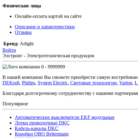
Физические лица
Онлайн-оплата картой на сайте
Описание и характеристики
Отзывы
Бренд:
Arlight
Войти
Элстронг - Электротехническая продукция
0 - 9999999
В нашей компании Вы сможете приобрести самую востребован
DEKraft
,
Philips
,
System Electric
,
Световые технологии
,
Varton
,
L
Благодаря долгосрочному сотрудничеству с нашими партнера
Популярное
Автоматические выключатели EKF модульные
Лотки проволочные DKC
Кабель-каналы DKC
Коробки OBO Bettermann