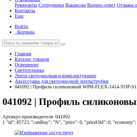
Реквизиты
Сотрудники
Вакансии
Вопрос-ответ
Отзывы о
Контакты
Еще
Войти
Корзина
Главная
Каталог товаров
Освещение
Светотехника
Лента светодиодная и комплектующие
Аксессуары для светодиодной ленты/трубки
041092 | Профиль силиконовый WPH-FLEX-1414-TOP-S11
041092 | Профиль силиконов
Артикул производителя
041092
{ "id": 85723, "canBuy": "N", "price": 0, "priceOld": 0, "economy":