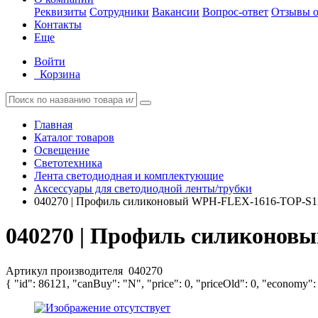
Реквизиты
Сотрудники
Вакансии
Вопрос-ответ
Отзывы о
Контакты
Еще
Войти
Корзина
Главная
Каталог товаров
Освещение
Светотехника
Лента светодиодная и комплектующие
Аксессуары для светодиодной ленты/трубки
040270 | Профиль силиконовый WPH-FLEX-1616-TOP-S11-
040270 | Профиль силиконов
Артикул производителя
040270
{ "id": 86121, "canBuy": "N", "price": 0, "priceOld": 0, "economy":