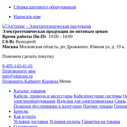
Сборка щитового оборудования
Написать нам
Электротехническая продукция по оптовым ценам
Время работы
Пн-Пт
10:00 - 18:00
Сб-Вс
Выходной
Москва
Московская область, рп Дрожжино, Южная ул, д. 19 к. 
Поможем сделать покупку
8-495-143-41-01
Перезвоните мне
info@elstrong.ru
Позвонить
Кабинет
Корзина
Меню
Каталог товаров
Кабели, провода и аксессуары
Кабеленесущие системы
О
электрооборудование
Изделия для электромонтажа
Связь
Позиции без привязки к категории
Прочие товары
Генера
Бренды
Как купить
Условия доставки
Условия оплаты
Гарантия на товары
О компании