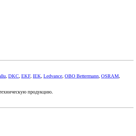
llu
,
DKC
,
EKF
,
IEK
,
Ledvance
,
OBO Bettermann
,
OSRAM
,
отехническую продукцию.