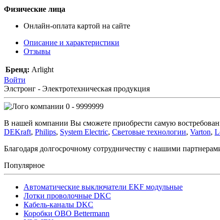
Физические лица
Онлайн-оплата картой на сайте
Описание и характеристики
Отзывы
Бренд:
Arlight
Войти
Элстронг - Электротехническая продукция
0 - 9999999
В нашей компании Вы сможете приобрести самую востребован
DEKraft
,
Philips
,
System Electric
,
Световые технологии
,
Varton
,
L
Благодаря долгосрочному сотрудничеству с нашими партнера
Популярное
Автоматические выключатели EKF модульные
Лотки проволочные DKC
Кабель-каналы DKC
Коробки OBO Bettermann