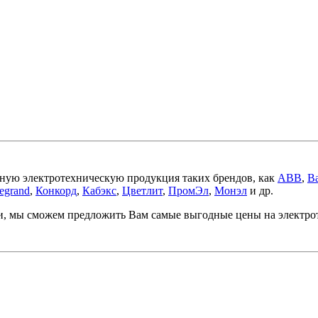
ную электротехническую продукция таких брендов, как
ABB
,
Ba
egrand
,
Конкорд
,
Кабэкс
,
Цветлит
,
ПромЭл
,
Монэл
и др.
ми, мы сможем предложить Вам самые выгодные цены на электр