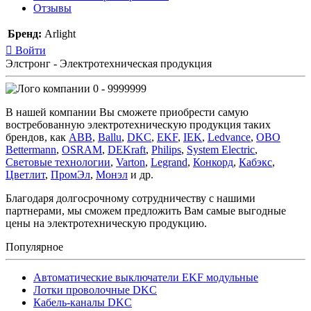
Отзывы
Бренд:
Arlight
Войти
Элстронг - Электротехническая продукция
0 - 9999999
В нашей компании Вы сможете приобрести самую
востребованную электротехническую продукция таких
брендов, как
ABB
,
Ballu
,
DKC
,
EKF
,
IEK
,
Ledvance
,
OBO
Bettermann
,
OSRAM
,
DEKraft
,
Philips
,
System Electric
,
Световые технологии
,
Varton
,
Legrand
,
Конкорд
,
Кабэкс
,
Цветлит
,
ПромЭл
,
Монэл
и др.
Благодаря долгосрочному сотрудничеству с нашими
партнерами, мы сможем предложить Вам самые выгодные
цены на электротехническую продукцию.
Популярное
Автоматические выключатели EKF модульные
Лотки проволочные DKC
Кабель-каналы DKC