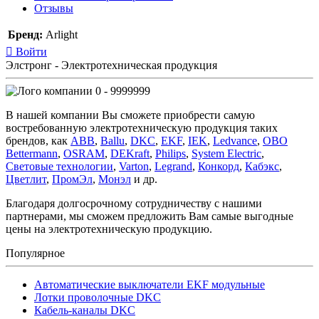
Отзывы
Бренд:
Arlight
Войти
Элстронг - Электротехническая продукция
0 - 9999999
В нашей компании Вы сможете приобрести самую
востребованную электротехническую продукция таких
брендов, как
ABB
,
Ballu
,
DKC
,
EKF
,
IEK
,
Ledvance
,
OBO
Bettermann
,
OSRAM
,
DEKraft
,
Philips
,
System Electric
,
Световые технологии
,
Varton
,
Legrand
,
Конкорд
,
Кабэкс
,
Цветлит
,
ПромЭл
,
Монэл
и др.
Благодаря долгосрочному сотрудничеству с нашими
партнерами, мы сможем предложить Вам самые выгодные
цены на электротехническую продукцию.
Популярное
Автоматические выключатели EKF модульные
Лотки проволочные DKC
Кабель-каналы DKC