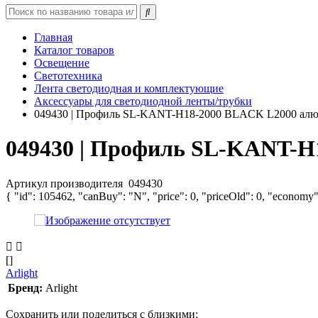
Главная
Каталог товаров
Освещение
Светотехника
Лента светодиодная и комплектующие
Аксессуары для светодиодной ленты/трубки
049430 | Профиль SL-KANT-H18-2000 BLACK L2000 алюм
049430 | Профиль SL-KANT-H1
Артикул производителя
049430
{ "id": 105462, "canBuy": "N", "price": 0, "priceOld": 0, "economy"
[]
Arlight
Бренд:
Arlight
Сохранить или поделиться с близкими: