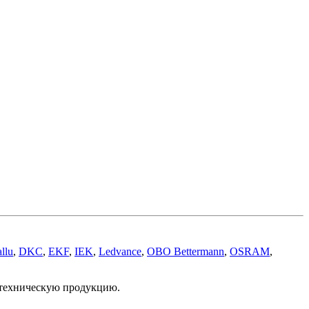
llu
,
DKC
,
EKF
,
IEK
,
Ledvance
,
OBO Bettermann
,
OSRAM
,
отехническую продукцию.