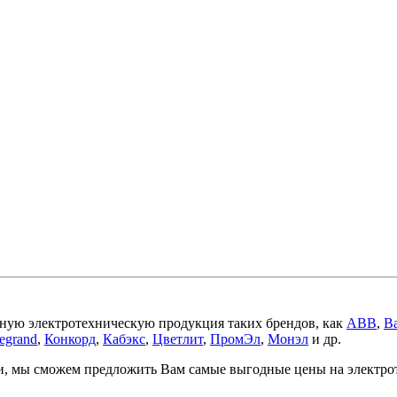
ную электротехническую продукция таких брендов, как
ABB
,
Ba
egrand
,
Конкорд
,
Кабэкс
,
Цветлит
,
ПромЭл
,
Монэл
и др.
ми, мы сможем предложить Вам самые выгодные цены на электр