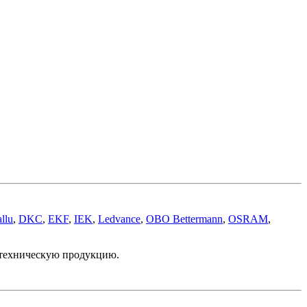
llu
,
DKC
,
EKF
,
IEK
,
Ledvance
,
OBO Bettermann
,
OSRAM
,
отехническую продукцию.