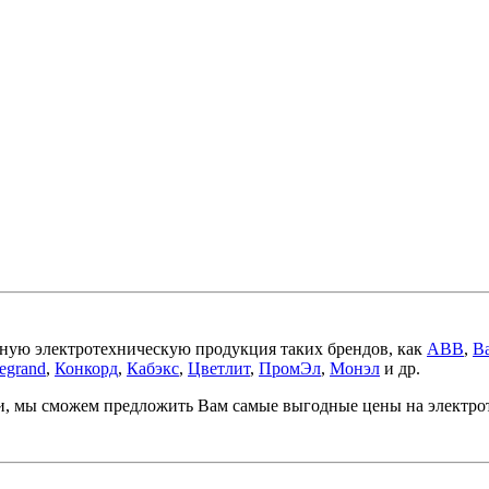
ную электротехническую продукция таких брендов, как
ABB
,
Ba
egrand
,
Конкорд
,
Кабэкс
,
Цветлит
,
ПромЭл
,
Монэл
и др.
ми, мы сможем предложить Вам самые выгодные цены на электр