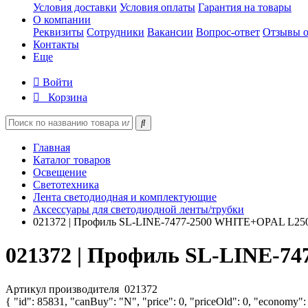
Условия доставки
Условия оплаты
Гарантия на товары
О компании
Реквизиты
Сотрудники
Вакансии
Вопрос-ответ
Отзывы о
Контакты
Еще
Войти
Корзина
Главная
Каталог товаров
Освещение
Светотехника
Лента светодиодная и комплектующие
Аксессуары для светодиодной ленты/трубки
021372 | Профиль SL-LINE-7477-2500 WHITE+OPAL L2500
021372 | Профиль SL-LINE-74
Артикул производителя
021372
{ "id": 85831, "canBuy": "N", "price": 0, "priceOld": 0, "economy":