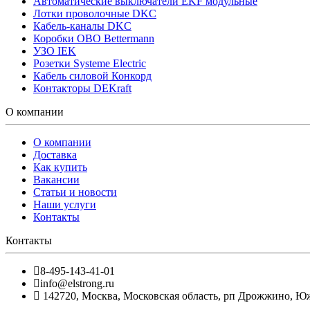
Автоматические выключатели EKF модульные
Лотки проволочные DKC
Кабель-каналы DKC
Коробки OBO Bettermann
УЗО IEK
Розетки Systeme Electric
Кабель силовой Конкорд
Контакторы DEKraft
О компании
О компании
Доставка
Как купить
Вакансии
Статьи и новости
Наши услуги
Контакты
Контакты
8-495-143-41-01
info@elstrong.ru
142720
,
Москва
,
Московская область, рп Дрожжино, Южна