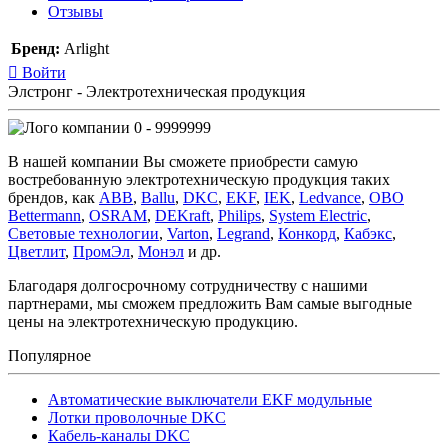
Отзывы
Бренд:
Arlight
Войти
Элстронг - Электротехническая продукция
0 - 9999999
В нашей компании Вы сможете приобрести самую
востребованную электротехническую продукция таких
брендов, как
ABB
,
Ballu
,
DKC
,
EKF
,
IEK
,
Ledvance
,
OBO
Bettermann
,
OSRAM
,
DEKraft
,
Philips
,
System Electric
,
Световые технологии
,
Varton
,
Legrand
,
Конкорд
,
Кабэкс
,
Цветлит
,
ПромЭл
,
Монэл
и др.
Благодаря долгосрочному сотрудничеству с нашими
партнерами, мы сможем предложить Вам самые выгодные
цены на электротехническую продукцию.
Популярное
Автоматические выключатели EKF модульные
Лотки проволочные DKC
Кабель-каналы DKC