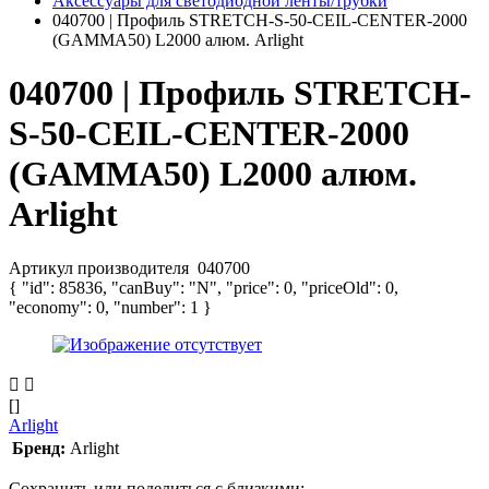
Аксессуары для светодиодной ленты/трубки
040700 | Профиль STRETCH-S-50-CEIL-CENTER-2000
(GAMMA50) L2000 алюм. Arlight
040700 | Профиль STRETCH-
S-50-CEIL-CENTER-2000
(GAMMA50) L2000 алюм.
Arlight
Артикул производителя
040700
{ "id": 85836, "canBuy": "N", "price": 0, "priceOld": 0,
"economy": 0, "number": 1 }
[]
Arlight
Бренд:
Arlight
Сохранить или поделиться с близкими: