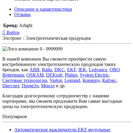
Описание и характеристики
Отзывы
Бренд:
Arlight
Войти
Элстронг - Электротехническая продукция
0 - 9999999
В нашей компании Вы сможете приобрести самую
востребованную электротехническую продукция таких
брендов, как
ABB
,
Ballu
,
DKC
,
EKF
,
IEK
,
Ledvance
,
OBO
Bettermann
,
OSRAM
,
DEKraft
,
Philips
,
System Electric
,
Световые технологии
,
Varton
,
Legrand
,
Конкорд
,
Кабэкс
,
Цветлит
,
ПромЭл
,
Монэл
и др.
Благодаря долгосрочному сотрудничеству с нашими
партнерами, мы сможем предложить Вам самые выгодные
цены на электротехническую продукцию.
Популярное
Автоматические выключатели EKF модульные