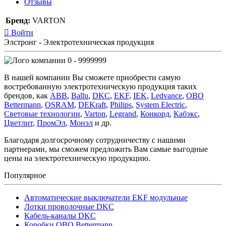
Отзывы
Бренд:
VARTON
Войти
Элстронг - Электротехническая продукция
0 - 9999999
В нашей компании Вы сможете приобрести самую
востребованную электротехническую продукция таких
брендов, как
ABB
,
Ballu
,
DKC
,
EKF
,
IEK
,
Ledvance
,
OBO
Bettermann
,
OSRAM
,
DEKraft
,
Philips
,
System Electric
,
Световые технологии
,
Varton
,
Legrand
,
Конкорд
,
Кабэкс
,
Цветлит
,
ПромЭл
,
Монэл
и др.
Благодаря долгосрочному сотрудничеству с нашими
партнерами, мы сможем предложить Вам самые выгодные
цены на электротехническую продукцию.
Популярное
Автоматические выключатели EKF модульные
Лотки проволочные DKC
Кабель-каналы DKC
Коробки OBO Bettermann