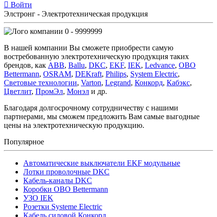
Войти
Элстронг - Электротехническая продукция
0 - 9999999
В нашей компании Вы сможете приобрести самую
востребованную электротехническую продукция таких
брендов, как
ABB
,
Ballu
,
DKC
,
EKF
,
IEK
,
Ledvance
,
OBO
Bettermann
,
OSRAM
,
DEKraft
,
Philips
,
System Electric
,
Световые технологии
,
Varton
,
Legrand
,
Конкорд
,
Кабэкс
,
Цветлит
,
ПромЭл
,
Монэл
и др.
Благодаря долгосрочному сотрудничеству с нашими
партнерами, мы сможем предложить Вам самые выгодные
цены на электротехническую продукцию.
Популярное
Автоматические выключатели EKF модульные
Лотки проволочные DKC
Кабель-каналы DKC
Коробки OBO Bettermann
УЗО IEK
Розетки Systeme Electric
Кабель силовой Конкорд