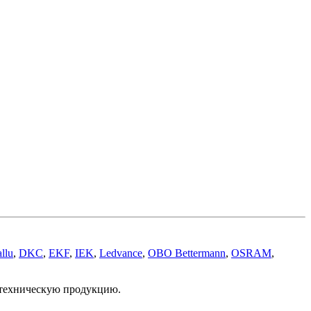
llu
,
DKC
,
EKF
,
IEK
,
Ledvance
,
OBO Bettermann
,
OSRAM
,
отехническую продукцию.