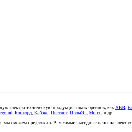
ную электротехническую продукция таких брендов, как
ABB
,
Ba
egrand
,
Конкорд
,
Кабэкс
,
Цветлит
,
ПромЭл
,
Монэл
и др.
ми, мы сможем предложить Вам самые выгодные цены на электр