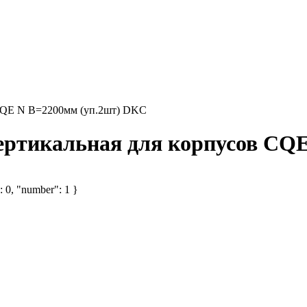
 CQE N В=2200мм (уп.2шт) DKC
ертикальная для корпусов CQ
: 0, "number": 1 }