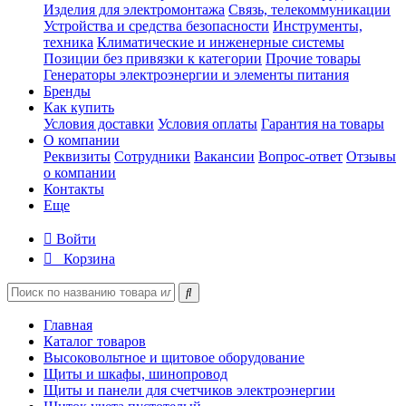
Изделия для электромонтажа
Связь, телекоммуникации
Устройства и средства безопасности
Инструменты,
техника
Климатические и инженерные системы
Позиции без привязки к категории
Прочие товары
Генераторы электроэнергии и элементы питания
Бренды
Как купить
Условия доставки
Условия оплаты
Гарантия на товары
О компании
Реквизиты
Сотрудники
Вакансии
Вопрос-ответ
Отзывы
о компании
Контакты
Еще
Войти
Корзина
Главная
Каталог товаров
Высоковольтное и щитовое оборудование
Щиты и шкафы, шинопровод
Щиты и панели для счетчиков электроэнергии