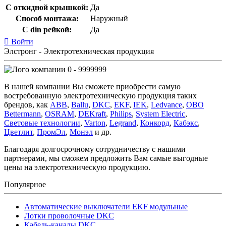
С откидной крышкой:
Да
Способ монтажа:
Наружный
С din рейкой:
Да
Войти
Элстронг - Электротехническая продукция
0 - 9999999
В нашей компании Вы сможете приобрести самую
востребованную электротехническую продукция таких
брендов, как
ABB
,
Ballu
,
DKC
,
EKF
,
IEK
,
Ledvance
,
OBO
Bettermann
,
OSRAM
,
DEKraft
,
Philips
,
System Electric
,
Световые технологии
,
Varton
,
Legrand
,
Конкорд
,
Кабэкс
,
Цветлит
,
ПромЭл
,
Монэл
и др.
Благодаря долгосрочному сотрудничеству с нашими
партнерами, мы сможем предложить Вам самые выгодные
цены на электротехническую продукцию.
Популярное
Автоматические выключатели EKF модульные
Лотки проволочные DKC
Кабель-каналы DKC