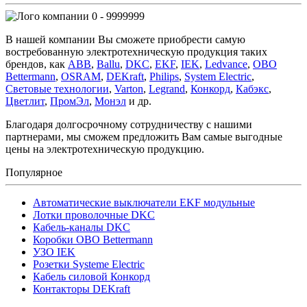
0 - 9999999
В нашей компании Вы сможете приобрести самую
востребованную электротехническую продукция таких
брендов, как
ABB
,
Ballu
,
DKC
,
EKF
,
IEK
,
Ledvance
,
OBO
Bettermann
,
OSRAM
,
DEKraft
,
Philips
,
System Electric
,
Световые технологии
,
Varton
,
Legrand
,
Конкорд
,
Кабэкс
,
Цветлит
,
ПромЭл
,
Монэл
и др.
Благодаря долгосрочному сотрудничеству с нашими
партнерами, мы сможем предложить Вам самые выгодные
цены на электротехническую продукцию.
Популярное
Автоматические выключатели EKF модульные
Лотки проволочные DKC
Кабель-каналы DKC
Коробки OBO Bettermann
УЗО IEK
Розетки Systeme Electric
Кабель силовой Конкорд
Контакторы DEKraft