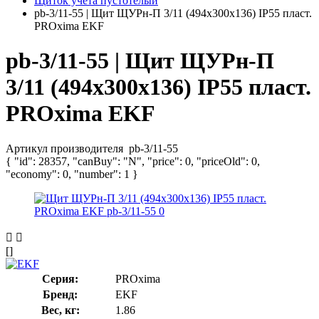
Щиток учета пустотелый
pb-3/11-55 | Щит ЩУРн-П 3/11 (494х300х136) IP55 пласт.
PROxima EKF
pb-3/11-55 | Щит ЩУРн-П
3/11 (494х300х136) IP55 пласт.
PROxima EKF
Артикул производителя
pb-3/11-55
{ "id": 28357, "canBuy": "N", "price": 0, "priceOld": 0,
"economy": 0, "number": 1 }
[]
Серия:
PROxima
Бренд:
EKF
Вес, кг:
1.86