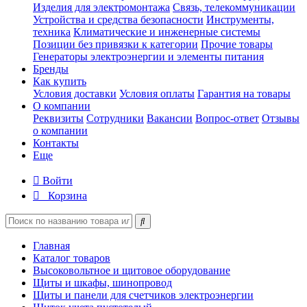
Изделия для электромонтажа
Связь, телекоммуникации
Устройства и средства безопасности
Инструменты,
техника
Климатические и инженерные системы
Позиции без привязки к категории
Прочие товары
Генераторы электроэнергии и элементы питания
Бренды
Как купить
Условия доставки
Условия оплаты
Гарантия на товары
О компании
Реквизиты
Сотрудники
Вакансии
Вопрос-ответ
Отзывы
о компании
Контакты
Еще
Войти
Корзина
Главная
Каталог товаров
Высоковольтное и щитовое оборудование
Щиты и шкафы, шинопровод
Щиты и панели для счетчиков электроэнергии