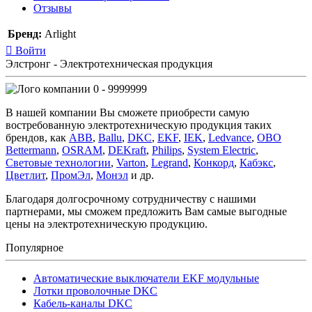
Отзывы
Бренд:
Arlight
Войти
Элстронг - Электротехническая продукция
0 - 9999999
В нашей компании Вы сможете приобрести самую
востребованную электротехническую продукция таких
брендов, как
ABB
,
Ballu
,
DKC
,
EKF
,
IEK
,
Ledvance
,
OBO
Bettermann
,
OSRAM
,
DEKraft
,
Philips
,
System Electric
,
Световые технологии
,
Varton
,
Legrand
,
Конкорд
,
Кабэкс
,
Цветлит
,
ПромЭл
,
Монэл
и др.
Благодаря долгосрочному сотрудничеству с нашими
партнерами, мы сможем предложить Вам самые выгодные
цены на электротехническую продукцию.
Популярное
Автоматические выключатели EKF модульные
Лотки проволочные DKC
Кабель-каналы DKC