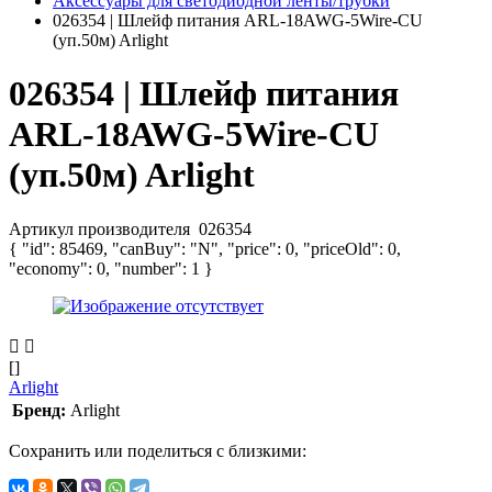
Аксессуары для светодиодной ленты/трубки
026354 | Шлейф питания ARL-18AWG-5Wire-CU
(уп.50м) Arlight
026354 | Шлейф питания
ARL-18AWG-5Wire-CU
(уп.50м) Arlight
Артикул производителя
026354
{ "id": 85469, "canBuy": "N", "price": 0, "priceOld": 0,
"economy": 0, "number": 1 }
[]
Arlight
Бренд:
Arlight
Сохранить или поделиться с близкими: