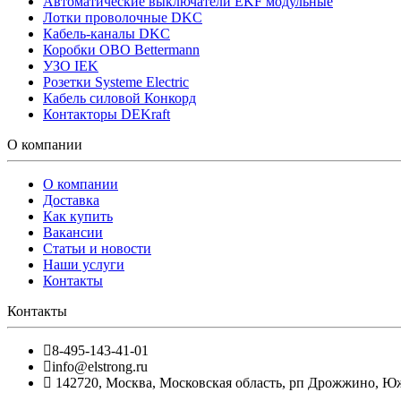
Автоматические выключатели EKF модульные
Лотки проволочные DKC
Кабель-каналы DKC
Коробки OBO Bettermann
УЗО IEK
Розетки Systeme Electric
Кабель силовой Конкорд
Контакторы DEKraft
О компании
О компании
Доставка
Как купить
Вакансии
Статьи и новости
Наши услуги
Контакты
Контакты
8-495-143-41-01
info@elstrong.ru
142720
,
Москва
,
Московская область, рп Дрожжино, Южна