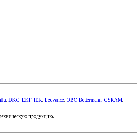
llu
,
DKC
,
EKF
,
IEK
,
Ledvance
,
OBO Bettermann
,
OSRAM
,
отехническую продукцию.