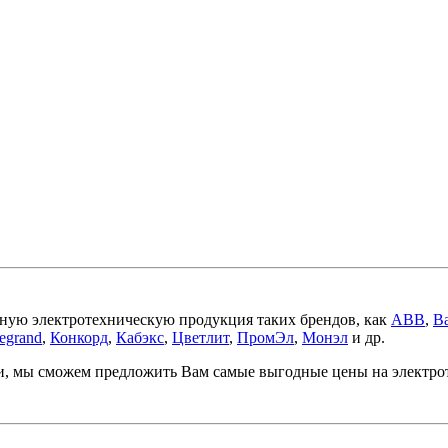
ную электротехническую продукция таких брендов, как
ABB
,
Ba
egrand
,
Конкорд
,
Кабэкс
,
Цветлит
,
ПромЭл
,
Монэл
и др.
ми, мы сможем предложить Вам самые выгодные цены на электр