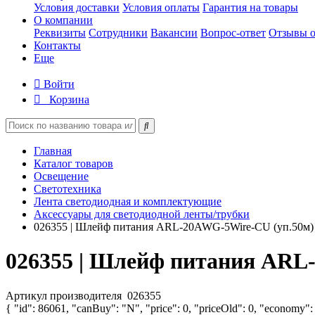
Условия доставки
Условия оплаты
Гарантия на товары
О компании
Реквизиты
Сотрудники
Вакансии
Вопрос-ответ
Отзывы о
Контакты
Еще
Войти
Корзина
Главная
Каталог товаров
Освещение
Светотехника
Лента светодиодная и комплектующие
Аксессуары для светодиодной ленты/трубки
026355 | Шлейф питания ARL-20AWG-5Wire-CU (уп.50м) A
026355 | Шлейф питания ARL-
Артикул производителя
026355
{ "id": 86061, "canBuy": "N", "price": 0, "priceOld": 0, "economy":