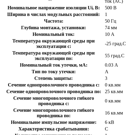
ток (AC)
Номинальное напряжение изоляции Ui, В:
500 В
Ширина в числах модульных расстояний:
1
Частота:
50 Гц
Глубина монтажа, установки:
74 мм
Номинальный ток:
10 А
Температура окружающей среды при
-25 град.C
эксплуатации с:
Температура окружающей cреды при
55 град.C
эксплуатации по:
Номинальный ток утечки, мА:
0.03 А
Тип по току утечки:
A
Степень защиты:
3
Сечение однопроволочного проводника с:
0 кв.мм
Сечение однопроволочного проводника по:
25 кв.мм
Сечение многопроволочного гибкого
0 кв.мм
проводника с:
Сечение многопроволочного гибкого
16 кв.мм
проводника по:
Номинальное импульсное напряжение:
6 кВ
Характеристика срабатывания:
C