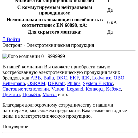
Количество защищенных полюсов:
1
С коммутируемым нейтральным
Да
проводником:
Номинальная отключающая способность в
6 кА
соответствии с EN 60898, кА:
Для скрытого монтажа:
Да
Войти
Элстронг - Электротехническая продукция
0 - 9999999
В нашей компании Вы сможете приобрести самую
востребованную электротехническую продукция таких
брендов, как
ABB
,
Ballu
,
DKC
,
EKF
,
IEK
,
Ledvance
,
OBO
Bettermann
,
OSRAM
,
DEKraft
,
Philips
,
System Electric
,
Световые технологии
,
Varton
,
Legrand
,
Конкорд
,
Кабэкс
,
Цветлит
,
ПромЭл
,
Монэл
и др.
Благодаря долгосрочному сотрудничеству с нашими
партнерами, мы сможем предложить Вам самые выгодные
цены на электротехническую продукцию.
Популярное