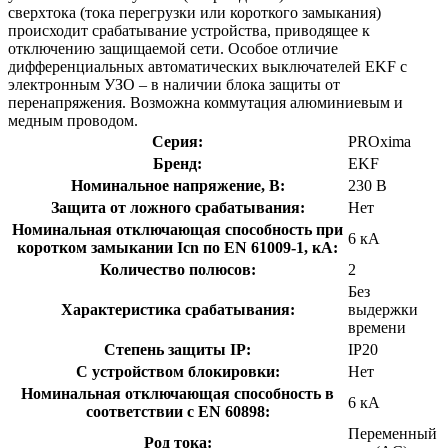
сверхтока (тока перегрузки или короткого замыкания)
происходит срабатывание устройства, приводящее к
отключению защищаемой сети. Особое отличие
дифференциальных автоматических выключателей EKF с
электронным УЗО – в наличии блока защиты от
перенапряжения. Возможна коммутация алюминиевым и
медным проводом.
Серия:
PROxima
Бренд:
EKF
Номинальное напряжение, В:
230 В
Защита от ложного срабатывания:
Нет
Номинальная отключающая способность при
6 кА
коротком замыкании Icn по EN 61009-1, кА:
Количество полюсов:
2
Без
Характеристика срабатывания:
выдержки
времени
Степень защиты IP:
IP20
С устройством блокировки:
Нет
Номинальная отключающая способность в
6 кА
соответствии с EN 60898:
Переменный
Род тока: