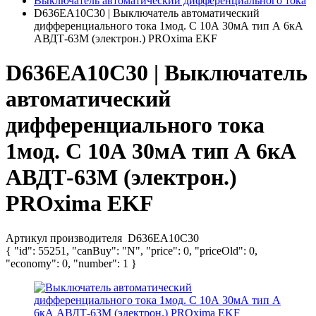
Выключатель автоматический дифференциального тока
D636EA10C30 | Выключатель автоматический
дифференциального тока 1мод. C 10А 30мА тип А 6кА
АВДТ-63М (электрон.) PROxima EKF
D636EA10C30 | Выключатель
автоматический
дифференциального тока
1мод. C 10А 30мА тип А 6кА
АВДТ-63М (электрон.)
PROxima EKF
Артикул производителя
D636EA10C30
{ "id": 55251, "canBuy": "N", "price": 0, "priceOld": 0,
"economy": 0, "number": 1 }