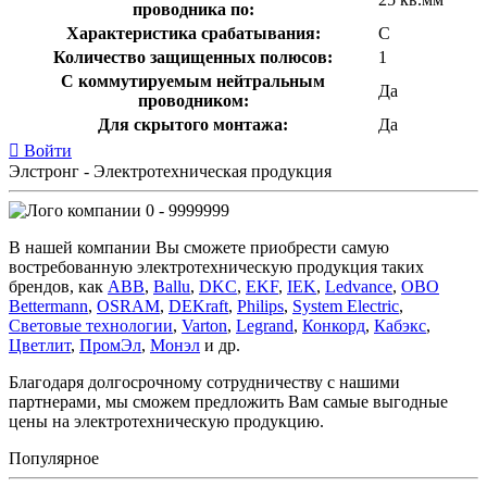
проводника по:
Характеристика срабатывания:
C
Количество защищенных полюсов:
1
С коммутируемым нейтральным
Да
проводником:
Для скрытого монтажа:
Да
Войти
Элстронг - Электротехническая продукция
0 - 9999999
В нашей компании Вы сможете приобрести самую
востребованную электротехническую продукция таких
брендов, как
ABB
,
Ballu
,
DKC
,
EKF
,
IEK
,
Ledvance
,
OBO
Bettermann
,
OSRAM
,
DEKraft
,
Philips
,
System Electric
,
Световые технологии
,
Varton
,
Legrand
,
Конкорд
,
Кабэкс
,
Цветлит
,
ПромЭл
,
Монэл
и др.
Благодаря долгосрочному сотрудничеству с нашими
партнерами, мы сможем предложить Вам самые выгодные
цены на электротехническую продукцию.
Популярное