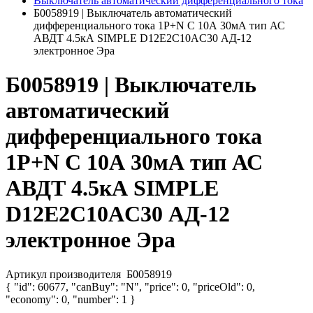
Выключатель автоматический дифференциального тока
Б0058919 | Выключатель автоматический
дифференциального тока 1P+N C 10А 30мА тип АС
АВДТ 4.5кА SIMPLE D12E2C10AC30 АД-12
электронное Эра
Б0058919 | Выключатель
автоматический
дифференциального тока
1P+N C 10А 30мА тип АС
АВДТ 4.5кА SIMPLE
D12E2C10AC30 АД-12
электронное Эра
Артикул производителя
Б0058919
{ "id": 60677, "canBuy": "N", "price": 0, "priceOld": 0,
"economy": 0, "number": 1 }