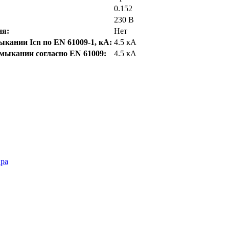
0.152
230 В
ия:
Нет
кании Icn по EN 61009-1, кА:
4.5 кА
мыкании согласно EN 61009:
4.5 кА
Эра