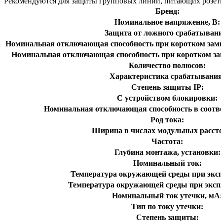
Рекомендуются для защиты групповых линий, питающих розетк
Бренд:
Номинальное напряжение, В:
Защита от ложного срабатыван
Номинальная отключающая способность при коротком замы
Номинальная отключающая способность при коротком за
Количество полюсов:
Характеристика срабатывания
Степень защиты IP:
С устройством блокировки:
Номинальная отключающая способность в соотве
Род тока:
Ширина в числах модульных расст
Частота:
Глубина монтажа, установки:
Номинальный ток:
Температура окружающей среды при эксп
Температура окружающей cреды при эксп
Номинальный ток утечки, мА
Тип по току утечки:
Степень защиты: