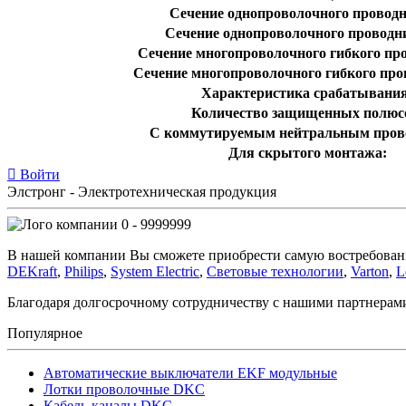
Сечение однопроволочного проводн
Сечение однопроволочного проводни
Сечение многопроволочного гибкого про
Сечение многопроволочного гибкого про
Характеристика срабатывания
Количество защищенных полюс
С коммутируемым нейтральным пров
Для скрытого монтажа:
Войти
Элстронг - Электротехническая продукция
0 - 9999999
В нашей компании Вы сможете приобрести самую востребован
DEKraft
,
Philips
,
System Electric
,
Световые технологии
,
Varton
,
L
Благодаря долгосрочному сотрудничеству с нашими партнера
Популярное
Автоматические выключатели EKF модульные
Лотки проволочные DKC
Кабель-каналы DKC