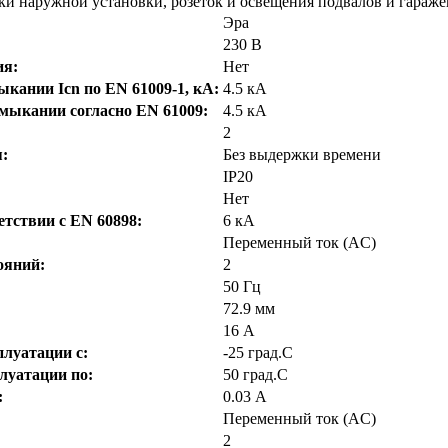
и наружной установки, розеток и освещения подвалов и гараже
Эра
230 В
ия:
Нет
кании Icn по EN 61009-1, кА:
4.5 кА
мыкании согласно EN 61009:
4.5 кА
2
:
Без выдержки времени
IP20
Нет
тствии с EN 60898:
6 кА
Переменный ток (AC)
ояний:
2
50 Гц
72.9 мм
16 А
луатации с:
-25 град.C
луатации по:
50 град.C
:
0.03 А
Переменный ток (AC)
2