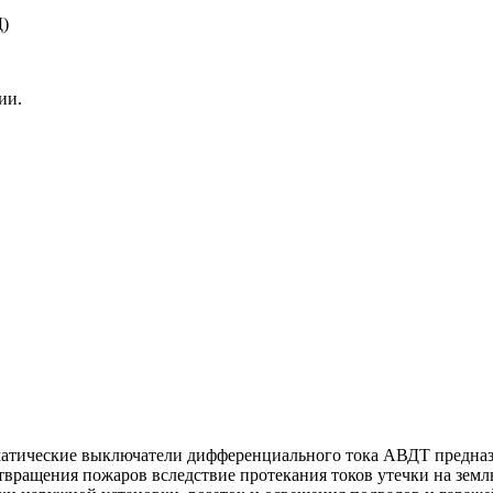
Д)
ии.
матические выключатели дифференциального тока АВДТ предназ
вращения пожаров вследствие протекания токов утечки на землю