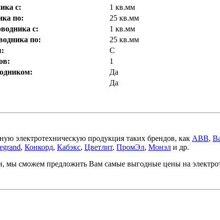
ика с:
1 кв.мм
ка по:
25 кв.мм
водника с:
1 кв.мм
водника по:
25 кв.мм
:
C
ов:
1
одником:
Да
Да
ную электротехническую продукция таких брендов, как
ABB
,
Ba
egrand
,
Конкорд
,
Кабэкс
,
Цветлит
,
ПромЭл
,
Монэл
и др.
ми, мы сможем предложить Вам самые выгодные цены на электр