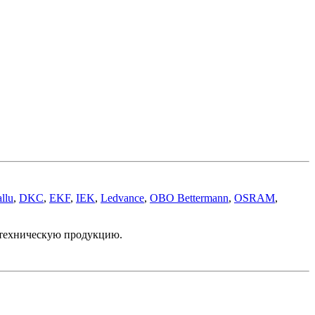
llu
,
DKC
,
EKF
,
IEK
,
Ledvance
,
OBO Bettermann
,
OSRAM
,
отехническую продукцию.