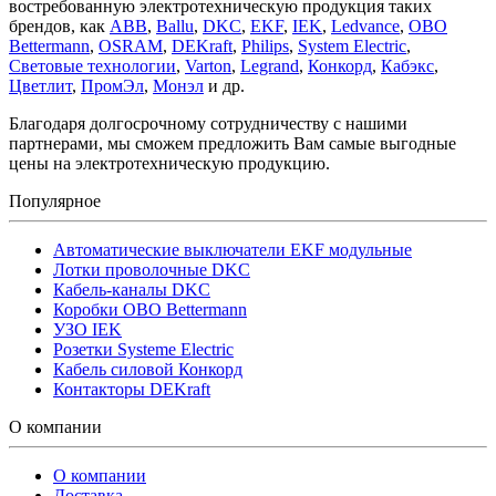
востребованную электротехническую продукция таких
брендов, как
ABB
,
Ballu
,
DKC
,
EKF
,
IEK
,
Ledvance
,
OBO
Bettermann
,
OSRAM
,
DEKraft
,
Philips
,
System Electric
,
Световые технологии
,
Varton
,
Legrand
,
Конкорд
,
Кабэкс
,
Цветлит
,
ПромЭл
,
Монэл
и др.
Благодаря долгосрочному сотрудничеству с нашими
партнерами, мы сможем предложить Вам самые выгодные
цены на электротехническую продукцию.
Популярное
Автоматические выключатели EKF модульные
Лотки проволочные DKC
Кабель-каналы DKC
Коробки OBO Bettermann
УЗО IEK
Розетки Systeme Electric
Кабель силовой Конкорд
Контакторы DEKraft
О компании
О компании
Доставка