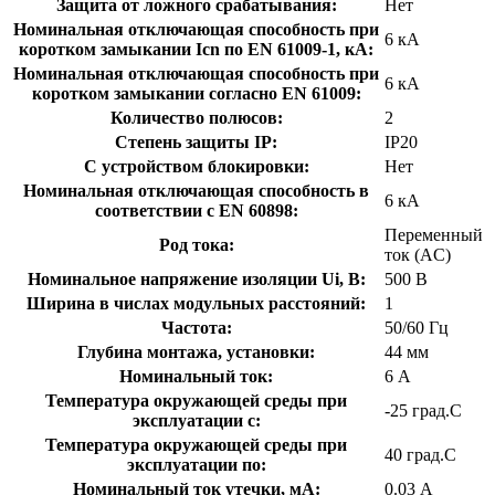
Защита от ложного срабатывания:
Нет
Номинальная отключающая способность при
6 кА
коротком замыкании Icn по EN 61009-1, кА:
Номинальная отключающая способность при
6 кА
коротком замыкании согласно EN 61009:
Количество полюсов:
2
Степень защиты IP:
IP20
С устройством блокировки:
Нет
Номинальная отключающая способность в
6 кА
соответствии с EN 60898:
Переменный
Род тока:
ток (AC)
Номинальное напряжение изоляции Ui, В:
500 В
Ширина в числах модульных расстояний:
1
Частота:
50/60 Гц
Глубина монтажа, установки:
44 мм
Номинальный ток:
6 А
Температура окружающей среды при
-25 град.C
эксплуатации с:
Температура окружающей cреды при
40 град.C
эксплуатации по:
Номинальный ток утечки, мА:
0.03 А