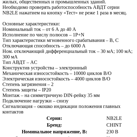
жилых, общественных и промышленных зданий.
Необходимо проверять работоспособность АВДТ серии
NB2LE нажатием на кнопку «Тест» не реже 1 раза в месяц.
Основные характеристики:
Номинальный ток – от 6 А до 40 А
Исполнение по числу полюсов – 1P+N
Тип характеристики мгновенного срабатывания – В, С
Отключающая способность – до 6000 А
Ном. отключающий дифференциальный ток – 30 мA; 100 мA;
300 мA
Тип АВДТ – AC
Конструктив устройства – электронный
Механическая износостойкость – 10000 циклов В/О
Электрическая износостойкость – 4000 циклов В/О
Степень загрязнения – 2
Степень защиты – IP20
Монтаж – на симметричную DIN-рейку 35 мм
Подключение нагрузки – снизу
Сигнализация – окошко индикации положения главных
контактов
Серия:
NB2LE
Бренд:
CHINT
Номинальное напряжение, В:
230 В