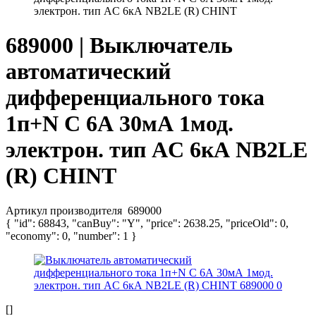
электрон. тип AC 6кА NB2LE (R) CHINT
689000 | Выключатель
автоматический
дифференциального тока
1п+N C 6А 30мА 1мод.
электрон. тип AC 6кА NB2LE
(R) CHINT
Артикул производителя
689000
{ "id": 68843, "canBuy": "Y", "price": 2638.25, "priceOld": 0,
"economy": 0, "number": 1 }
[]