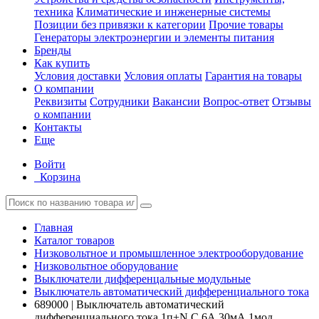
техника
Климатические и инженерные системы
Позиции без привязки к категории
Прочие товары
Генераторы электроэнергии и элементы питания
Бренды
Как купить
Условия доставки
Условия оплаты
Гарантия на товары
О компании
Реквизиты
Сотрудники
Вакансии
Вопрос-ответ
Отзывы
о компании
Контакты
Еще
Войти
Корзина
Главная
Каталог товаров
Низковольтное и промышленное электрооборудование
Низковольтное оборудование
Выключатели дифференцальные модульные
Выключатель автоматический дифференциального тока
689000 | Выключатель автоматический
дифференциального тока 1п+N C 6А 30мА 1мод.