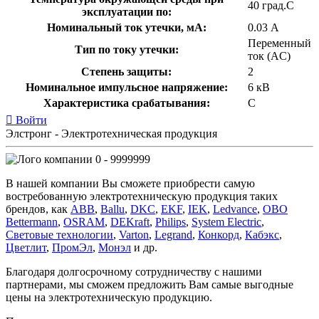
40 град.C
эксплуатации по:
Номинальный ток утечки, мА:
0.03 А
Переменный
Тип по току утечки:
ток (AC)
Степень защиты:
2
Номинальное импульсное напряжение:
6 кВ
Характеристика срабатывания:
C
Войти
Элстронг - Электротехническая продукция
0 - 9999999
В нашей компании Вы сможете приобрести самую
востребованную электротехническую продукция таких
брендов, как
ABB
,
Ballu
,
DKC
,
EKF
,
IEK
,
Ledvance
,
OBO
Bettermann
,
OSRAM
,
DEKraft
,
Philips
,
System Electric
,
Световые технологии
,
Varton
,
Legrand
,
Конкорд
,
Кабэкс
,
Цветлит
,
ПромЭл
,
Монэл
и др.
Благодаря долгосрочному сотрудничеству с нашими
партнерами, мы сможем предложить Вам самые выгодные
цены на электротехническую продукцию.