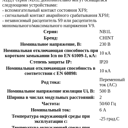
следующими устройствами:
- вспомогательный контакт состояния XF9;
- сигнальный контакт аварийного срабатывания XF9J;
- независимый расцепитель S9 или расцепитель
минимального/максимального напряжения V9.
Серия:
NB1L
Бренд:
CHINT
Номинальное напряжение, В:
230 В
Номинальная отключающая способность при
10 кА
коротком замыкании Icn по EN 61009-1, кА:
Степень защиты IP:
IP20
Номинальная отключающая способность в
10 кА
соответствии с EN 60898:
Переменный
Род тока:
ток (AC)
Номинальное напряжение изоляции Ui, В:
500 В
Ширина в числах модульных расстояний:
2
Частота:
50/60 Гц
Номинальный ток:
6 А
Температура окружающей среды при
-25 град.C
эксплуатации с:
Температура окружающей cреды при