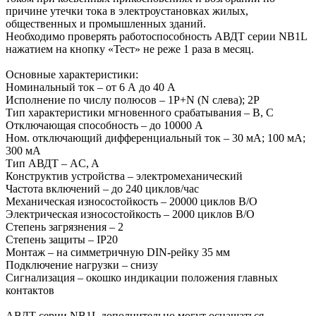
причине утечки тока в электроустановках жилых,
общественных и промышленных зданий.
Необходимо проверять работоспособность АВДТ серии NB1L
нажатием на кнопку «Тест» не реже 1 раза в месяц.
Основные характеристики:
Номинальный ток – от 6 А до 40 А
Исполнение по числу полюсов – 1P+N (N слева); 2P
Тип характеристики мгновенного срабатывания – B, С
Отключающая способность – до 10000 А
Ном. отключающий дифференциальный ток – 30 мA; 100 мA;
300 мA
Тип АВДТ – AC, A
Конструктив устройства – электромеханический
Частота включений – до 240 циклов/час
Механическая износостойкость – 20000 циклов В/О
Электрическая износостойкость – 2000 циклов В/О
Степень загрязнения – 2
Степень защиты – IP20
Монтаж – на симметричную DIN-рейку 35 мм
Подключение нагрузки – снизу
Сигнализация – окошко индикации положения главных
контактов
АВДТ серии NB1L дополнительно могут оснащаться