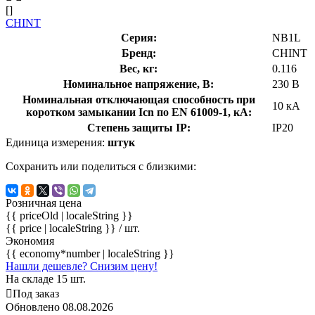
[]
CHINT
Серия:
NB1L
Бренд:
CHINT
Вес, кг:
0.116
Номинальное напряжение, В:
230 В
Номинальная отключающая способность при
10 кА
коротком замыкании Icn по EN 61009-1, кА:
Степень защиты IP:
IP20
Единица измерения:
штук
Сохранить или поделиться с близкими:
Розничная цена
{{ priceOld | localeString }}
{{ price | localeString }}
/ шт.
Экономия
{{ economy*number | localeString }}
Нашли дешевле? Снизим цену!
На складе 15 шт.
Под заказ
Обновлено 08.08.2026