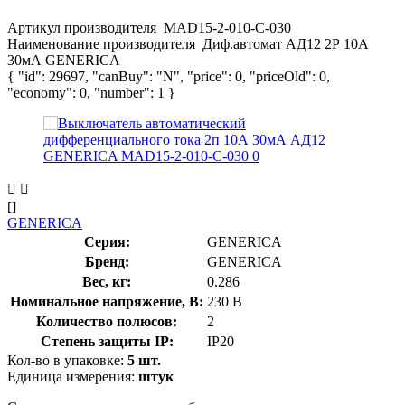
Артикул производителя
MAD15-2-010-C-030
Наименование производителя
Диф.автомат АД12 2Р 10А
30мА GENERICA
{ "id": 29697, "canBuy": "N", "price": 0, "priceOld": 0,
"economy": 0, "number": 1 }
[]
GENERICA
Серия:
GENERICA
Бренд:
GENERICA
Вес, кг:
0.286
Номинальное напряжение, В:
230 В
Количество полюсов:
2
Степень защиты IP:
IP20
Кол-во в упаковке:
5 шт.
Единица измерения:
штук