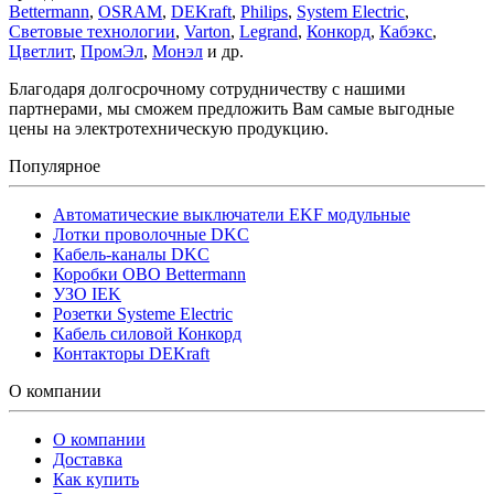
Bettermann
,
OSRAM
,
DEKraft
,
Philips
,
System Electric
,
Световые технологии
,
Varton
,
Legrand
,
Конкорд
,
Кабэкс
,
Цветлит
,
ПромЭл
,
Монэл
и др.
Благодаря долгосрочному сотрудничеству с нашими
партнерами, мы сможем предложить Вам самые выгодные
цены на электротехническую продукцию.
Популярное
Автоматические выключатели EKF модульные
Лотки проволочные DKC
Кабель-каналы DKC
Коробки OBO Bettermann
УЗО IEK
Розетки Systeme Electric
Кабель силовой Конкорд
Контакторы DEKraft
О компании
О компании
Доставка
Как купить