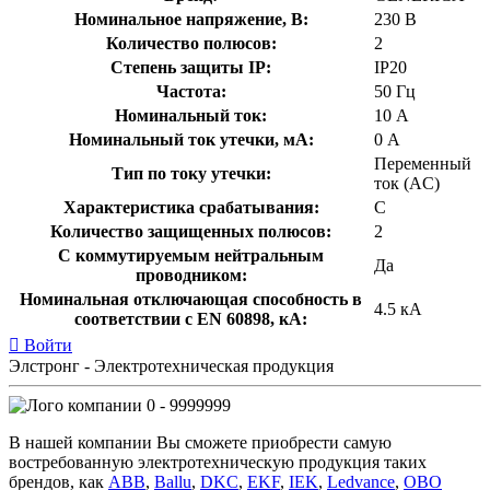
Номинальное напряжение, В:
230 В
Количество полюсов:
2
Степень защиты IP:
IP20
Частота:
50 Гц
Номинальный ток:
10 А
Номинальный ток утечки, мА:
0 А
Переменный
Тип по току утечки:
ток (AC)
Характеристика срабатывания:
C
Количество защищенных полюсов:
2
С коммутируемым нейтральным
Да
проводником:
Номинальная отключающая способность в
4.5 кА
соответствии с EN 60898, кА:
Войти
Элстронг - Электротехническая продукция
0 - 9999999
В нашей компании Вы сможете приобрести самую
востребованную электротехническую продукция таких
брендов, как
ABB
,
Ballu
,
DKC
,
EKF
,
IEK
,
Ledvance
,
OBO