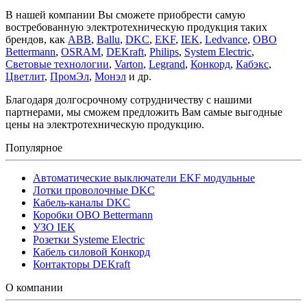
В нашей компании Вы сможете приобрести самую
востребованную электротехническую продукция таких
брендов, как
ABB
,
Ballu
,
DKC
,
EKF
,
IEK
,
Ledvance
,
OBO
Bettermann
,
OSRAM
,
DEKraft
,
Philips
,
System Electric
,
Световые технологии
,
Varton
,
Legrand
,
Конкорд
,
Кабэкс
,
Цветлит
,
ПромЭл
,
Монэл
и др.
Благодаря долгосрочному сотрудничеству с нашими
партнерами, мы сможем предложить Вам самые выгодные
цены на электротехническую продукцию.
Популярное
Автоматические выключатели EKF модульные
Лотки проволочные DKC
Кабель-каналы DKC
Коробки OBO Bettermann
УЗО IEK
Розетки Systeme Electric
Кабель силовой Конкорд
Контакторы DEKraft
О компании