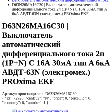
Выключатель автоматический дифференциального тока
D63N26MA16C30 | Выключатель автоматический
дифференциального тока 2п (1P+N) C 16А 30мА тип A
6кА АВДТ-63N (электромех.) PROxima EKF
D63N26MA16C30 |
Выключатель
автоматический
дифференциального тока 2п
(1P+N) C 16А 30мА тип A 6кА
АВДТ-63N (электромех.)
PROxima EKF
Артикул производителя
D63N26MA16C30
{ "id": 72923, "canBuy": "N", "price": 0, "priceOld": 0,
"economy": 0, "number": 1 }