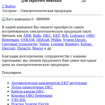
Для скрытого монтажа:
Да
Войти
Элстронг - Электротехническая продукция
0 - 9999999
В нашей компании Вы сможете приобрести самую
востребованную электротехническую продукция таких
брендов, как
ABB
,
Ballu
,
DKC
,
EKF
,
IEK
,
Ledvance
,
OBO
Bettermann
,
OSRAM
,
DEKraft
,
Philips
,
System Electric
,
Световые технологии
,
Varton
,
Legrand
,
Конкорд
,
Кабэкс
,
Цветлит
,
ПромЭл
,
Монэл
и др.
Благодаря долгосрочному сотрудничеству с нашими
партнерами, мы сможем предложить Вам самые выгодные
цены на электротехническую продукцию.
Популярное
Автоматические выключатели EKF модульные
Лотки проволочные DKC
Кабель-каналы DKC
Коробки OBO Bettermann
УЗО IEK
Розетки Systeme Electric