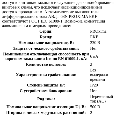
доступ к винтовым зажимам и служащие для опломбирования
винтовых клемм, что исключает несанкционированный
доступ к проводникам. Автоматические выключатели
дифференциального тока АВДТ-63N PROXIMA EKF
соответствуют ГОСТ IEC 61009-1. Возможна коммутация
алюминиевым и медным проводником.
Серия:
PROxima
Бренд:
EKF
Номинальное напряжение, В:
230 В
Защита от ложного срабатывания:
Нет
Номинальная отключающая способность при
6 кА
коротком замыкании Icn по EN 61009-1, кА:
Количество полюсов:
2
Без
Характеристика срабатывания:
выдержки
времени
Степень защиты IP:
IP20
С устройством блокировки:
Нет
Переменный
Род тока:
ток (AC)
Номинальное напряжение изоляции Ui, В:
500 В
Ширина в числах модульных расстояний:
2