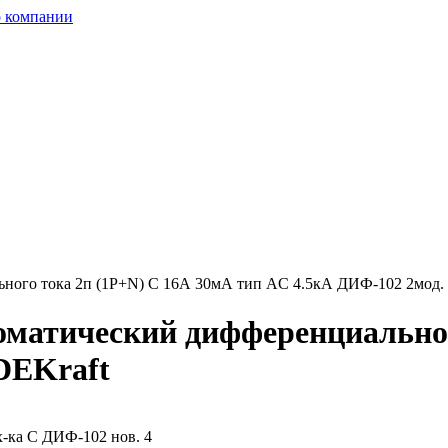
 компании
ного тока 2п (1P+N) C 16А 30мА тип AC 4.5кА ДИФ-102 2мод.
матический дифференциальног
DEKraft
ка С ДИФ-102 нов. 4