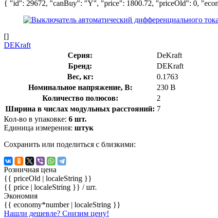
{ "id": 29672, "canBuy": "Y", "price": 1800.72, "priceOld": 0, "eco
[]
DEKraft
Серия:
DeKraft
Бренд:
DEKraft
Вес, кг:
0.1763
Номинальное напряжение, В:
230 В
Количество полюсов:
2
Ширина в числах модульных расстояний:
7
Кол-во в упаковке:
6 шт.
Единица измерения:
штук
Сохранить или поделиться с близкими:
Розничная цена
{{ priceOld | localeString }}
{{ price | localeString }}
/ шт.
Экономия
{{ economy*number | localeString }}
Нашли дешевле? Снизим цену!