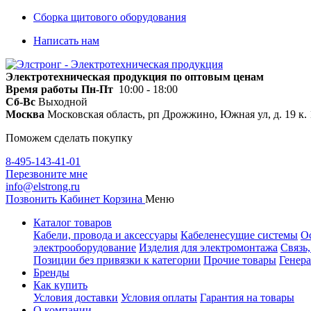
Сборка щитового оборудования
Написать нам
Электротехническая продукция по оптовым ценам
Время работы
Пн-Пт
10:00 - 18:00
Сб-Вс
Выходной
Москва
Московская область, рп Дрожжино, Южная ул, д. 19 к. 
Поможем сделать покупку
8-495-143-41-01
Перезвоните мне
info@elstrong.ru
Позвонить
Кабинет
Корзина
Меню
Каталог товаров
Кабели, провода и аксессуары
Кабеленесущие системы
О
электрооборудование
Изделия для электромонтажа
Связь
Позиции без привязки к категории
Прочие товары
Генера
Бренды
Как купить
Условия доставки
Условия оплаты
Гарантия на товары
О компании