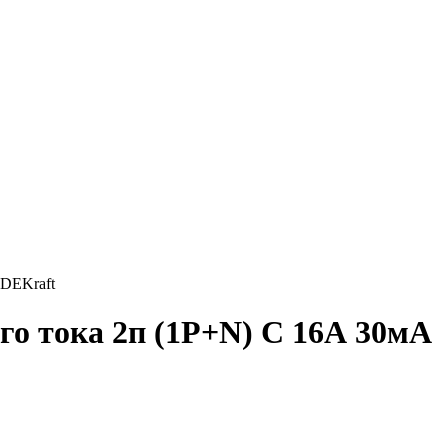
 DEKraft
о тока 2п (1P+N) C 16А 30мА