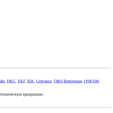
llu
,
DKC
,
EKF
,
IEK
,
Ledvance
,
OBO Bettermann
,
OSRAM
,
отехническую продукцию.