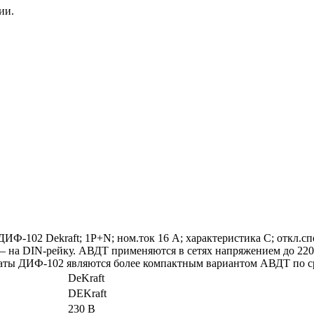
ии.
102 Dekraft; 1P+N; ном.ток 16 А; характеристика C; откл.спосо
 – на DIN-рейку. АВДТ применяются в сетях напряжением до 220
параты ДИФ-102 являются более компактным вариантом АВДТ по 
DeKraft
DEKraft
230 В