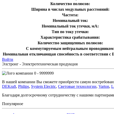
Количество полюсов:
Ширина в числах модульных расстояний:
Частота:
Номинальный ток:
Номинальный ток утечки, мА:
Тип по току утечки:
Характеристика срабатывания:
Количество защищенных полюсов:
С коммутируемым нейтральным проводником
Номинальная отключающая способность в соответствии с E
Войти
Элстронг - Электротехническая продукция
0 - 9999999
В нашей компании Вы сможете приобрести самую востребован
DEKraft
,
Philips
,
System Electric
,
Световые технологии
,
Varton
,
L
Благодаря долгосрочному сотрудничеству с нашими партнера
Популярное