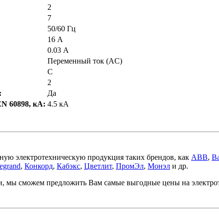
2
7
50/60 Гц
16 А
0.03 А
Переменный ток (AC)
C
2
:
Да
N 60898, кА:
4.5 кА
ную электротехническую продукция таких брендов, как
ABB
,
Ba
egrand
,
Конкорд
,
Кабэкс
,
Цветлит
,
ПромЭл
,
Монэл
и др.
ми, мы сможем предложить Вам самые выгодные цены на электр