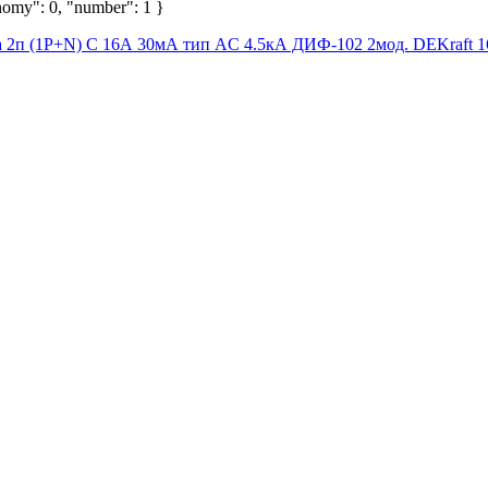
nomy": 0, "number": 1 }