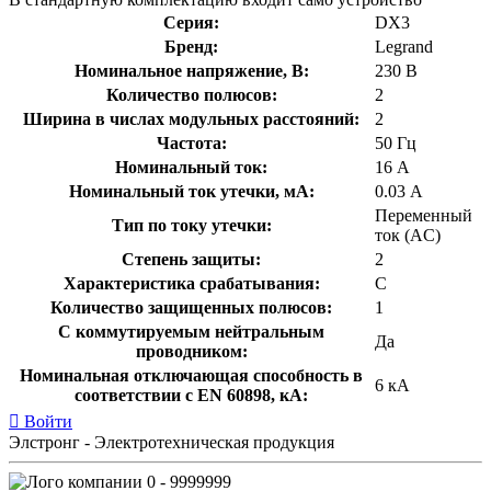
Серия:
DX3
Бренд:
Legrand
Номинальное напряжение, В:
230 В
Количество полюсов:
2
Ширина в числах модульных расстояний:
2
Частота:
50 Гц
Номинальный ток:
16 А
Номинальный ток утечки, мА:
0.03 А
Переменный
Тип по току утечки:
ток (AC)
Степень защиты:
2
Характеристика срабатывания:
C
Количество защищенных полюсов:
1
С коммутируемым нейтральным
Да
проводником:
Номинальная отключающая способность в
6 кА
соответствии с EN 60898, кА:
Войти
Элстронг - Электротехническая продукция
0 - 9999999