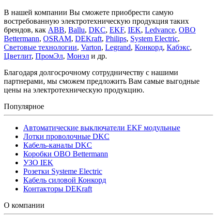
В нашей компании Вы сможете приобрести самую
востребованную электротехническую продукция таких
брендов, как
ABB
,
Ballu
,
DKC
,
EKF
,
IEK
,
Ledvance
,
OBO
Bettermann
,
OSRAM
,
DEKraft
,
Philips
,
System Electric
,
Световые технологии
,
Varton
,
Legrand
,
Конкорд
,
Кабэкс
,
Цветлит
,
ПромЭл
,
Монэл
и др.
Благодаря долгосрочному сотрудничеству с нашими
партнерами, мы сможем предложить Вам самые выгодные
цены на электротехническую продукцию.
Популярное
Автоматические выключатели EKF модульные
Лотки проволочные DKC
Кабель-каналы DKC
Коробки OBO Bettermann
УЗО IEK
Розетки Systeme Electric
Кабель силовой Конкорд
Контакторы DEKraft
О компании