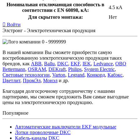
Номинальная отключающая способность в
4.5 кА
соответствии с EN 60898, кА:
Для скрытого монтажа:
Нет
Войти
Элстронг - Электротехническая продукция
0 - 9999999
В нашей компании Вы сможете приобрести самую
востребованную электротехническую продукция таких
брендов, как
ABB
,
Ballu
,
DKC
,
EKF
,
IEK
,
Ledvance
,
OBO
Bettermann
,
OSRAM
,
DEKraft
,
Philips
,
System Electric
,
Световые технологии
,
Varton
,
Legrand
,
Конкорд
,
Кабэкс
,
Цветлит
,
ПромЭл
,
Монэл
и др.
Благодаря долгосрочному сотрудничеству с нашими
партнерами, мы сможем предложить Вам самые выгодные
цены на электротехническую продукцию.
Популярное
Автоматические выключатели EKF модульные
Лотки проволочные DKC
Кабель-каналы DKC