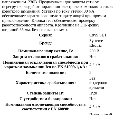
напряжением 230В. Предназначен для защиты сети от
перегрузок, людей от поражения электрическим током и токов
короткого замыкания. Уставка по току утечки 30 мА
обеспечивает гарантированную защиту людей при прямом
прикосновении. Кнопка тест обеспечивает проверку
работоспособности аппарата. Крепление на DIN-рейку
шириной 35 мм. Безопасные клеммы.
Серия:
City9 SET
Systeme
Бренд:
Electric
Номинальное напряжение, В:
230 В
Защита от ложного срабатывания:
Нет
Номинальная отключающая способность при
4.5 кА
коротком замыкании Icn по EN 61009-1, кА:
Количество полюсов:
2
Без
Характеристика срабатывания:
выдержки
времени
Степень защиты IP:
IP20
С устройством блокировки:
Нет
Номинальная отключающая способность в
4.5 кА
соответствии с EN 60898:
Переменный