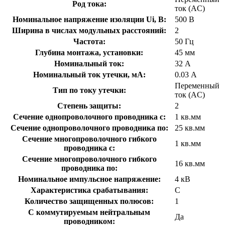
Род тока:
ток (AC)
Номинальное напряжение изоляции Ui, В:
500 В
Ширина в числах модульных расстояний:
2
Частота:
50 Гц
Глубина монтажа, установки:
45 мм
Номинальный ток:
32 А
Номинальный ток утечки, мА:
0.03 А
Переменный
Тип по току утечки:
ток (AC)
Степень защиты:
2
Сечение однопроволочного проводника с:
1 кв.мм
Сечение однопроволочного проводника по:
25 кв.мм
Сечение многопроволочного гибкого
1 кв.мм
проводника с:
Сечение многопроволочного гибкого
16 кв.мм
проводника по:
Номинальное импульсное напряжение:
4 кВ
Характеристика срабатывания:
C
Количество защищенных полюсов:
1
С коммутируемым нейтральным
Да
проводником: