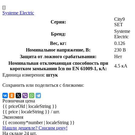
[]
Systeme Electric
City9
Серия:
SET
Systeme
Бренд:
Electric
Вес, кг:
0.126
Номинальное напряжение, В:
230 В
Защита от ложного срабатывания:
Нет
Номинальная отключающая способность при
4.5 кА
коротком замыкании Icn по EN 61009-1, кА:
Единица измерения:
штук
Сохранить или поделиться с близкими:
Розничная цена
{{ priceOld | localeString }}
{{ price | localeString }}
/ шт.
Экономия
{{ economy*number | localeString }}
Нашли дешевле? Снизим цену!
На складе 24 шт.