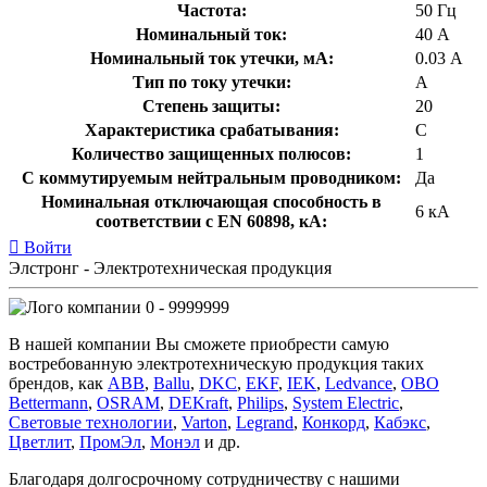
Частота:
50 Гц
Номинальный ток:
40 А
Номинальный ток утечки, мА:
0.03 А
Тип по току утечки:
A
Степень защиты:
20
Характеристика срабатывания:
C
Количество защищенных полюсов:
1
С коммутируемым нейтральным проводником:
Да
Номинальная отключающая способность в
6 кА
соответствии с EN 60898, кА:
Войти
Элстронг - Электротехническая продукция
0 - 9999999
В нашей компании Вы сможете приобрести самую
востребованную электротехническую продукция таких
брендов, как
ABB
,
Ballu
,
DKC
,
EKF
,
IEK
,
Ledvance
,
OBO
Bettermann
,
OSRAM
,
DEKraft
,
Philips
,
System Electric
,
Световые технологии
,
Varton
,
Legrand
,
Конкорд
,
Кабэкс
,
Цветлит
,
ПромЭл
,
Монэл
и др.
Благодаря долгосрочному сотрудничеству с нашими