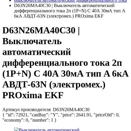
Выключатель автоматический дифференциального тока
D63N26MA40C30 | Выключатель автоматический
дифференциального тока 2п (1P+N) C 40А 30мА тип A
6кА АВДТ-63N (электромех.) PROxima EKF
D63N26MA40C30 |
Выключатель
автоматический
дифференциального тока 2п
(1P+N) C 40А 30мА тип A 6кА
АВДТ-63N (электромех.)
PROxima EKF
Артикул производителя
D63N26MA40C30
{ "id": 72921, "canBuy": "Y", "price": 2641.91, "priceOld": 0,
"economy": 0, "number": 1 }