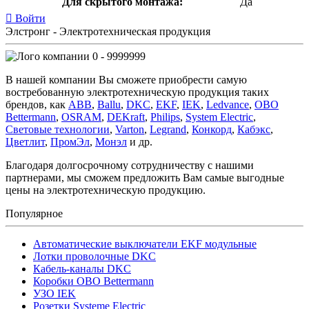
Для скрытого монтажа:
Да
Войти
Элстронг - Электротехническая продукция
0 - 9999999
В нашей компании Вы сможете приобрести самую
востребованную электротехническую продукция таких
брендов, как
ABB
,
Ballu
,
DKC
,
EKF
,
IEK
,
Ledvance
,
OBO
Bettermann
,
OSRAM
,
DEKraft
,
Philips
,
System Electric
,
Световые технологии
,
Varton
,
Legrand
,
Конкорд
,
Кабэкс
,
Цветлит
,
ПромЭл
,
Монэл
и др.
Благодаря долгосрочному сотрудничеству с нашими
партнерами, мы сможем предложить Вам самые выгодные
цены на электротехническую продукцию.
Популярное
Автоматические выключатели EKF модульные
Лотки проволочные DKC
Кабель-каналы DKC
Коробки OBO Bettermann
УЗО IEK
Розетки Systeme Electric