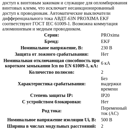
доступ к винтовым зажимам и служащие для опломбирования
винтовых клемм, что исключает несанкционированный
доступ к проводникам. Автоматические выключатели
дифференциального тока АВДТ-63N PROXIMA EKF
соответствуют ГОСТ IEC 61009-1. Возможна коммутация
алюминиевым и медным проводником.
Серия:
PROxima
Бренд:
EKF
Номинальное напряжение, В:
230 В
Защита от ложного срабатывания:
Нет
Номинальная отключающая способность при
6 кА
коротком замыкании Icn по EN 61009-1, кА:
Количество полюсов:
2
Без
Характеристика срабатывания:
выдержки
времени
Степень защиты IP:
IP20
С устройством блокировки:
Нет
Переменный
Род тока:
ток (AC)
Номинальное напряжение изоляции Ui, В:
500 В
Ширина в числах модульных расстояний:
2