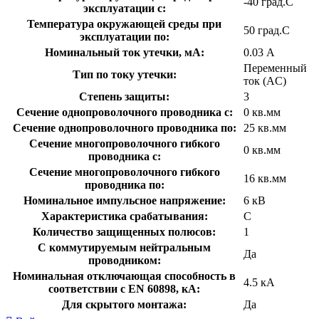
-40 град.C
эксплуатации с:
Температура окружающей cреды при
50 град.C
эксплуатации по:
Номинальный ток утечки, мА:
0.03 А
Переменный
Тип по току утечки:
ток (AC)
Степень защиты:
3
Сечение однопроволочного проводника с:
0 кв.мм
Сечение однопроволочного проводника по:
25 кв.мм
Сечение многопроволочного гибкого
0 кв.мм
проводника с:
Сечение многопроволочного гибкого
16 кв.мм
проводника по:
Номинальное импульсное напряжение:
6 кВ
Характеристика срабатывания:
C
Количество защищенных полюсов:
1
С коммутируемым нейтральным
Да
проводником:
Номинальная отключающая способность в
4.5 кА
соответствии с EN 60898, кА:
Для скрытого монтажа:
Да