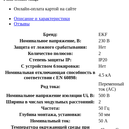
Онлайн-оплата картой на сайте
Описание и характеристики
Отзывы
Бренд:
EKF
Номинальное напряжение, В:
230 В
Защита от ложного срабатывания:
Нет
Количество полюсов:
2
Степень защиты IP:
IP20
С устройством блокировки:
Нет
Номинальная отключающая способность в
4.5 кА
соответствии с EN 60898:
Переменный
Род тока:
ток (AC)
Номинальное напряжение изоляции Ui, В:
500 В
Ширина в числах модульных расстояний:
2
Частота:
50 Гц
Глубина монтажа, установки:
50 мм
Номинальный ток:
50 А
Температура окружающей среды при