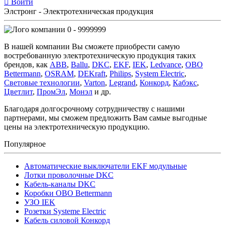
Войти
Элстронг - Электротехническая продукция
0 - 9999999
В нашей компании Вы сможете приобрести самую
востребованную электротехническую продукция таких
брендов, как
ABB
,
Ballu
,
DKC
,
EKF
,
IEK
,
Ledvance
,
OBO
Bettermann
,
OSRAM
,
DEKraft
,
Philips
,
System Electric
,
Световые технологии
,
Varton
,
Legrand
,
Конкорд
,
Кабэкс
,
Цветлит
,
ПромЭл
,
Монэл
и др.
Благодаря долгосрочному сотрудничеству с нашими
партнерами, мы сможем предложить Вам самые выгодные
цены на электротехническую продукцию.
Популярное
Автоматические выключатели EKF модульные
Лотки проволочные DKC
Кабель-каналы DKC
Коробки OBO Bettermann
УЗО IEK
Розетки Systeme Electric
Кабель силовой Конкорд