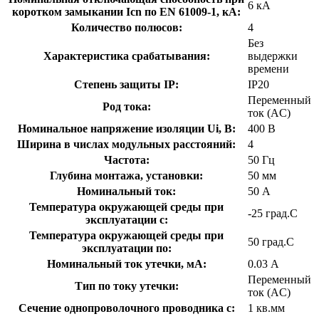
6 кА
коротком замыкании Icn по EN 61009-1, кА:
Количество полюсов:
4
Без
Характеристика срабатывания:
выдержки
времени
Степень защиты IP:
IP20
Переменный
Род тока:
ток (AC)
Номинальное напряжение изоляции Ui, В:
400 В
Ширина в числах модульных расстояний:
4
Частота:
50 Гц
Глубина монтажа, установки:
50 мм
Номинальный ток:
50 А
Температура окружающей среды при
-25 град.C
эксплуатации с:
Температура окружающей cреды при
50 град.C
эксплуатации по:
Номинальный ток утечки, мА:
0.03 А
Переменный
Тип по току утечки:
ток (AC)
Сечение однопроволочного проводника с:
1 кв.мм