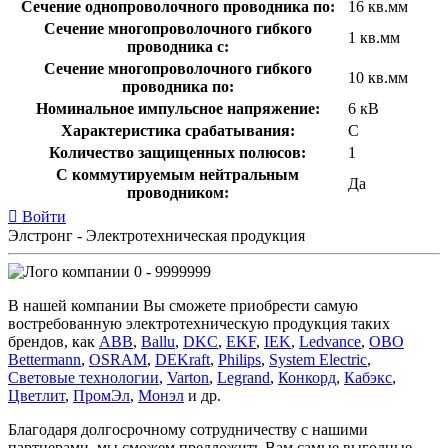
Сечение однопроволочного проводника по:
16 кв.мм
Сечение многопроволочного гибкого
1 кв.мм
проводника с:
Сечение многопроволочного гибкого
10 кв.мм
проводника по:
Номинальное импульсное напряжение:
6 кВ
Характеристика срабатывания:
C
Количество защищенных полюсов:
1
С коммутируемым нейтральным
Да
проводником:
Войти
Элстронг - Электротехническая продукция
0 - 9999999
В нашей компании Вы сможете приобрести самую
востребованную электротехническую продукция таких
брендов, как
ABB
,
Ballu
,
DKC
,
EKF
,
IEK
,
Ledvance
,
OBO
Bettermann
,
OSRAM
,
DEKraft
,
Philips
,
System Electric
,
Световые технологии
,
Varton
,
Legrand
,
Конкорд
,
Кабэкс
,
Цветлит
,
ПромЭл
,
Монэл
и др.
Благодаря долгосрочному сотрудничеству с нашими
партнерами, мы сможем предложить Вам самые выгодные