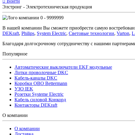
Войти
Элстронг - Электротехническая продукция
0 - 9999999
В нашей компании Вы сможете приобрести самую востребован
DEKraft
,
Philips
,
System Electric
,
Световые технологии
,
Varton
,
L
Благодаря долгосрочному сотрудничеству с нашими партнера
Популярное
Автоматические выключатели EKF модульные
Лотки проволочные DKC
Кабель-каналы DKC
Коробки OBO Bettermann
УЗО IEK
Розетки Systeme Electric
Кабель силовой Конкорд
Контакторы DEKraft
О компании
О компании
Доставка