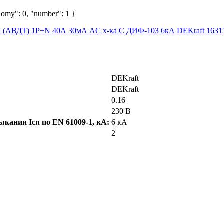
nomy": 0, "number": 1 }
DEKraft
DEKraft
0.16
230 В
кании Icn по EN 61009-1, кА:
6 кА
2