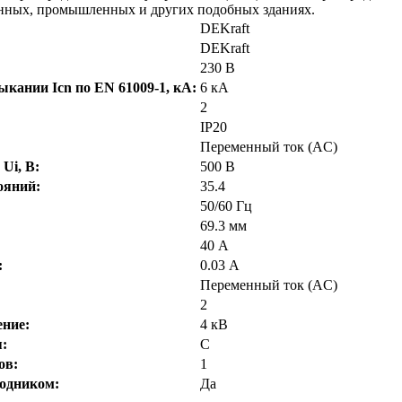
енных, промышленных и других подобных зданиях.
DEKraft
DEKraft
230 В
кании Icn по EN 61009-1, кА:
6 кА
2
IP20
Переменный ток (AC)
Ui, В:
500 В
ояний:
35.4
50/60 Гц
69.3 мм
40 А
:
0.03 А
Переменный ток (AC)
2
ние:
4 кВ
:
C
ов:
1
одником:
Да