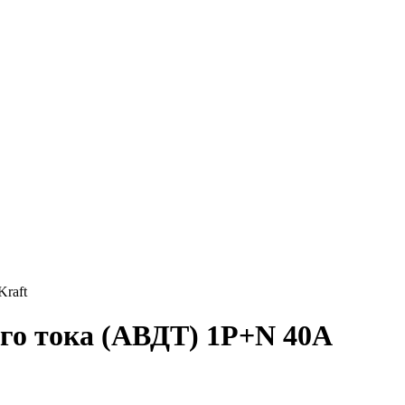
raft
го тока (АВДТ) 1P+N 40А