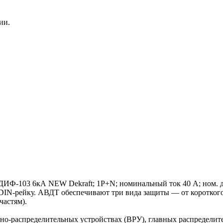
ии.
Ф-103 6кА NEW Dekraft; 1P+N; номинальный ток 40 А; ном. диф
 на DIN-рейку. АВДТ обеспечивают три вида защиты — от коротког
частям).
о-распределительных устройствах (ВРУ), главных распределит