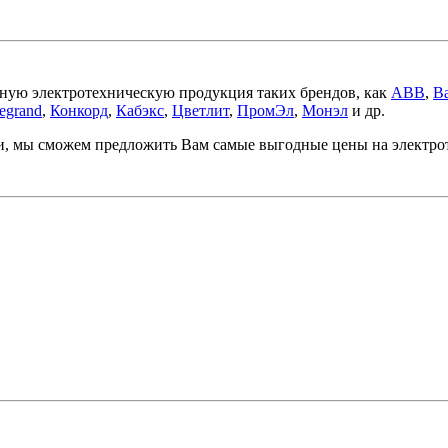
ную электротехническую продукция таких брендов, как
ABB
,
Ba
egrand
,
Конкорд
,
Кабэкс
,
Цветлит
,
ПромЭл
,
Монэл
и др.
ми, мы сможем предложить Вам самые выгодные цены на электр