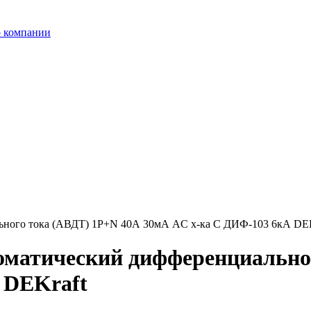
 компании
ьного тока (АВДТ) 1P+N 40А 30мА AC х-ка C ДИФ-103 6кА DEK
оматический дифференциально
 DEKraft