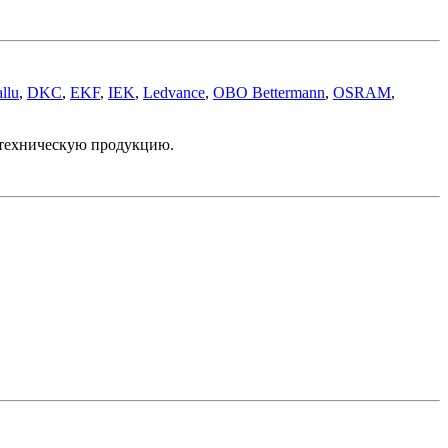
llu
,
DKC
,
EKF
,
IEK
,
Ledvance
,
OBO Bettermann
,
OSRAM
,
отехническую продукцию.