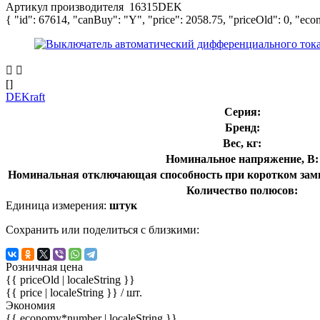
Артикул производителя
16315DEK
{ "id": 67614, "canBuy": "Y", "price": 2058.75, "priceOld": 0, "eco
[]
DEKraft
Серия:
Бренд:
Вес, кг:
Номинальное напряжение, В:
Номинальная отключающая способность при коротком замы
Количество полюсов:
Единица измерения:
штук
Сохранить или поделиться с близкими:
Розничная цена
{{ priceOld | localeString }}
{{ price | localeString }}
/ шт.
Экономия
{{ economy*number | localeString }}