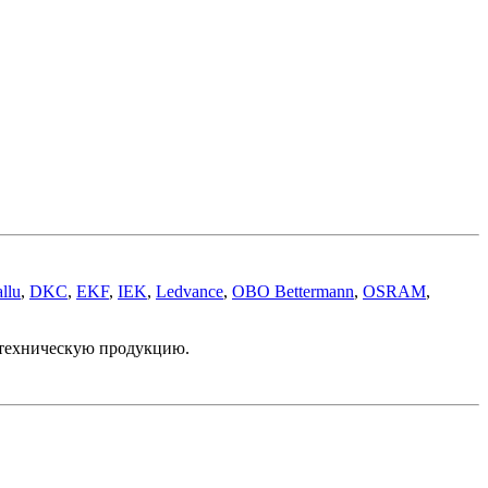
llu
,
DKC
,
EKF
,
IEK
,
Ledvance
,
OBO Bettermann
,
OSRAM
,
отехническую продукцию.