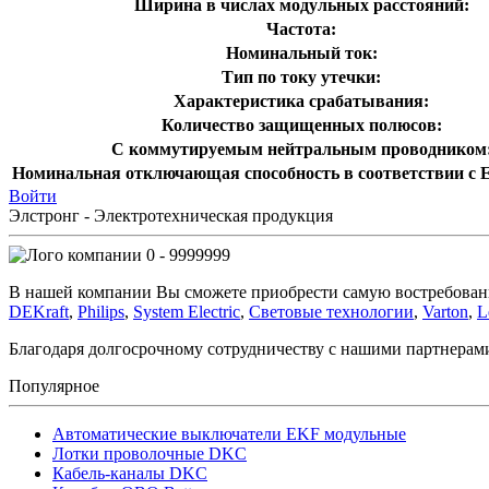
Ширина в числах модульных расстояний:
Частота:
Номинальный ток:
Тип по току утечки:
Характеристика срабатывания:
Количество защищенных полюсов:
С коммутируемым нейтральным проводником
Номинальная отключающая способность в соответствии с E
Войти
Элстронг - Электротехническая продукция
0 - 9999999
В нашей компании Вы сможете приобрести самую востребован
DEKraft
,
Philips
,
System Electric
,
Световые технологии
,
Varton
,
L
Благодаря долгосрочному сотрудничеству с нашими партнера
Популярное
Автоматические выключатели EKF модульные
Лотки проволочные DKC
Кабель-каналы DKC