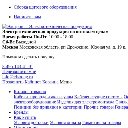
Сборка щитового оборудования
Написать нам
Электротехническая продукция по оптовым ценам
Время работы
Пн-Пт
10:00 - 18:00
Сб-Вс
Выходной
Москва
Московская область, рп Дрожжино, Южная ул, д. 19 к. 
Поможем сделать покупку
8-495-143-41-01
Перезвоните мне
info@elstrong.ru
Позвонить
Кабинет
Корзина
Меню
Каталог товаров
Кабели, провода и аксессуары
Кабеленесущие системы
О
электрооборудование
Изделия для электромонтажа
Связь
Позиции без привязки к категории
Прочие товары
Генера
Бренды
Как купить
Условия доставки
Условия оплаты
Гарантия на товары
О компании