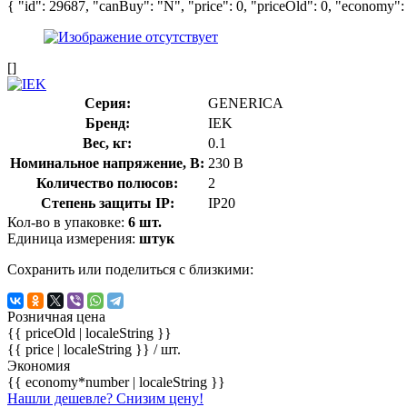
{ "id": 29687, "canBuy": "N", "price": 0, "priceOld": 0, "economy":
[]
Серия:
GENERICA
Бренд:
IEK
Вес, кг:
0.1
Номинальное напряжение, В:
230 В
Количество полюсов:
2
Степень защиты IP:
IP20
Кол-во в упаковке:
6 шт.
Единица измерения:
штук
Сохранить или поделиться с близкими:
Розничная цена
{{ priceOld | localeString }}
{{ price | localeString }}
/ шт.
Экономия
{{ economy*number | localeString }}
Нашли дешевле? Снизим цену!