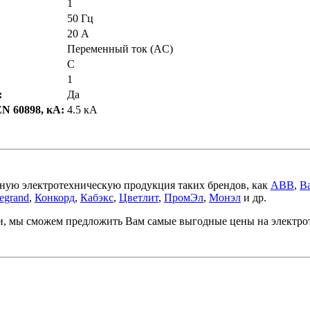
1
50 Гц
20 А
Переменный ток (AC)
C
1
:
Да
N 60898, кА:
4.5 кА
ную электротехническую продукция таких брендов, как
ABB
,
Ba
egrand
,
Конкорд
,
Кабэкс
,
Цветлит
,
ПромЭл
,
Монэл
и др.
ми, мы сможем предложить Вам самые выгодные цены на электр