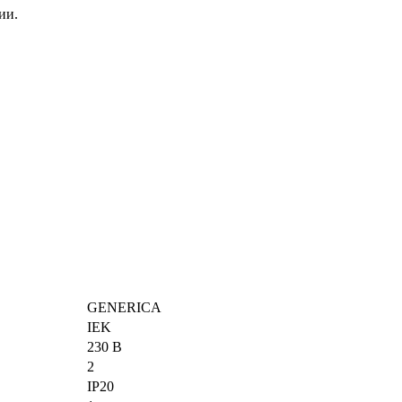
ии.
GENERICA
IEK
230 В
2
IP20