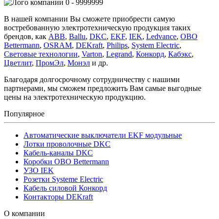
0 - 9999999
В нашей компании Вы сможете приобрести самую
востребованную электротехническую продукция таких
брендов, как
ABB
,
Ballu
,
DKC
,
EKF
,
IEK
,
Ledvance
,
OBO
Bettermann
,
OSRAM
,
DEKraft
,
Philips
,
System Electric
,
Световые технологии
,
Varton
,
Legrand
,
Конкорд
,
Кабэкс
,
Цветлит
,
ПромЭл
,
Монэл
и др.
Благодаря долгосрочному сотрудничеству с нашими
партнерами, мы сможем предложить Вам самые выгодные
цены на электротехническую продукцию.
Популярное
Автоматические выключатели EKF модульные
Лотки проволочные DKC
Кабель-каналы DKC
Коробки OBO Bettermann
УЗО IEK
Розетки Systeme Electric
Кабель силовой Конкорд
Контакторы DEKraft
О компании