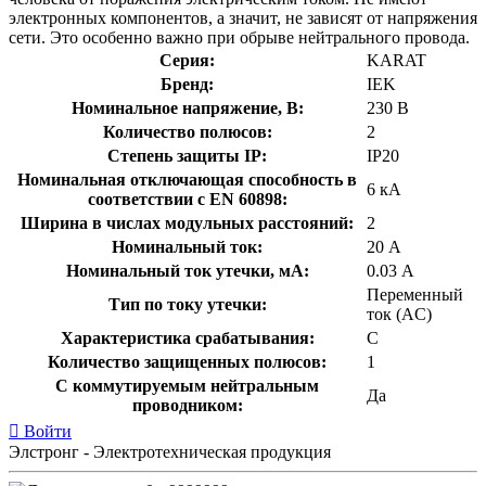
электронных компонентов, а значит, не зависят от напряжения
сети. Это особенно важно при обрыве нейтрального провода.
Серия:
KARAT
Бренд:
IEK
Номинальное напряжение, В:
230 В
Количество полюсов:
2
Степень защиты IP:
IP20
Номинальная отключающая способность в
6 кА
соответствии с EN 60898:
Ширина в числах модульных расстояний:
2
Номинальный ток:
20 А
Номинальный ток утечки, мА:
0.03 А
Переменный
Тип по току утечки:
ток (AC)
Характеристика срабатывания:
C
Количество защищенных полюсов:
1
С коммутируемым нейтральным
Да
проводником:
Войти
Элстронг - Электротехническая продукция