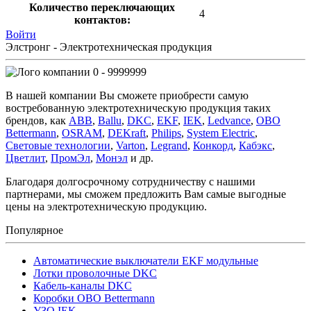
Количество переключающих
4
контактов:
Войти
Элстронг - Электротехническая продукция
0 - 9999999
В нашей компании Вы сможете приобрести самую
востребованную электротехническую продукция таких
брендов, как
ABB
,
Ballu
,
DKC
,
EKF
,
IEK
,
Ledvance
,
OBO
Bettermann
,
OSRAM
,
DEKraft
,
Philips
,
System Electric
,
Световые технологии
,
Varton
,
Legrand
,
Конкорд
,
Кабэкс
,
Цветлит
,
ПромЭл
,
Монэл
и др.
Благодаря долгосрочному сотрудничеству с нашими
партнерами, мы сможем предложить Вам самые выгодные
цены на электротехническую продукцию.
Популярное
Автоматические выключатели EKF модульные
Лотки проволочные DKC
Кабель-каналы DKC
Коробки OBO Bettermann
УЗО IEK