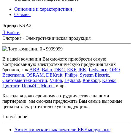
Описание и характеристики
Отзывы
Бренд:
КЭАЗ
Войти
Элстронг - Электротехническая продукция
0 - 9999999
В нашей компании Вы сможете приобрести самую
востребованную электротехническую продукция таких
брендов, как
ABB
,
Ballu
,
DKC
,
EKF
,
IEK
,
Ledvance
,
OBO
Bettermann
,
OSRAM
,
DEKraft
,
Philips
,
System Electric
,
Световые технологии
,
Varton
,
Legrand
,
Конкорд
,
Кабэкс
,
Цветлит
,
ПромЭл
,
Монэл
и др.
Благодаря долгосрочному сотрудничеству с нашими
партнерами, мы сможем предложить Вам самые выгодные
цены на электротехническую продукцию.
Популярное
Автоматические выключатели EKF модульные