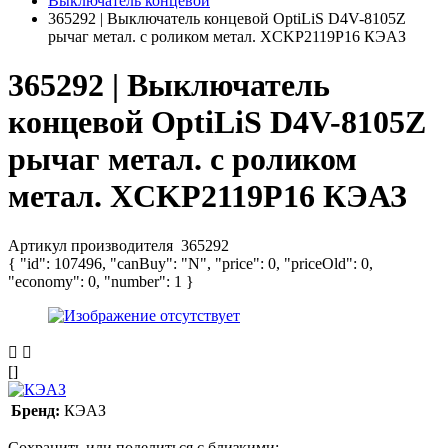
Выключатель концевой
365292 | Выключатель концевой OptiLiS D4V-8105Z
рычаг метал. с роликом метал. XCKP2119P16 КЭАЗ
365292 | Выключатель
концевой OptiLiS D4V-8105Z
рычаг метал. с роликом
метал. XCKP2119P16 КЭАЗ
Артикул производителя
365292
{ "id": 107496, "canBuy": "N", "price": 0, "priceOld": 0,
"economy": 0, "number": 1 }
[]
Бренд:
КЭАЗ
Сохранить или поделиться с близкими: