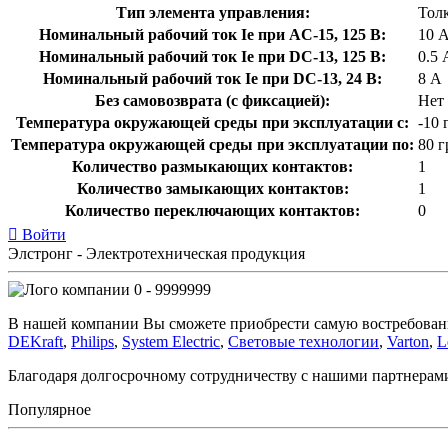
Тип элемента управления:
Тол
Номинальный рабочий ток Ie при AC-15, 125 В:
10 
Номинальный рабочий ток Ie при DC-13, 125 В:
0.5 
Номинальный рабочий ток Ie при DC-13, 24 В:
8 А
Без самовозврата (с фиксацией):
Нет
Температура окружающей среды при эксплуатации с:
-10 
Температура окружающей cреды при эксплуатации по:
80 г
Количество размыкающих контактов:
1
Количество замыкающих контактов:
1
Количество переключающих контактов:
0
Войти
Элстронг - Электротехническая продукция
0 - 9999999
В нашей компании Вы сможете приобрести самую востребован
DEKraft
,
Philips
,
System Electric
,
Световые технологии
,
Varton
,
L
Благодаря долгосрочному сотрудничеству с нашими партнера
Популярное