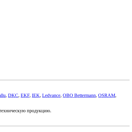
llu
,
DKC
,
EKF
,
IEK
,
Ledvance
,
OBO Bettermann
,
OSRAM
,
отехническую продукцию.