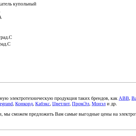
катель купольный
А
А
град.C
рад.C
ную электротехническую продукция таких брендов, как
ABB
,
Ba
egrand
,
Конкорд
,
Кабэкс
,
Цветлит
,
ПромЭл
,
Монэл
и др.
ми, мы сможем предложить Вам самые выгодные цены на электр