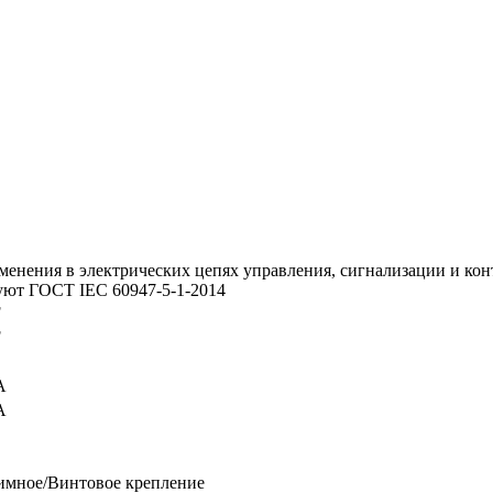
менения в электрических цепях управления, сигнализации и ко
вуют ГОСТ IEC 60947-5-1-2014
F
F
А
А
имное/Винтовое крепление