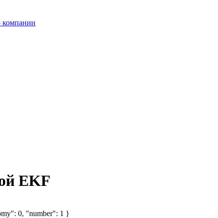
 компании
вой EKF
omy": 0, "number": 1 }