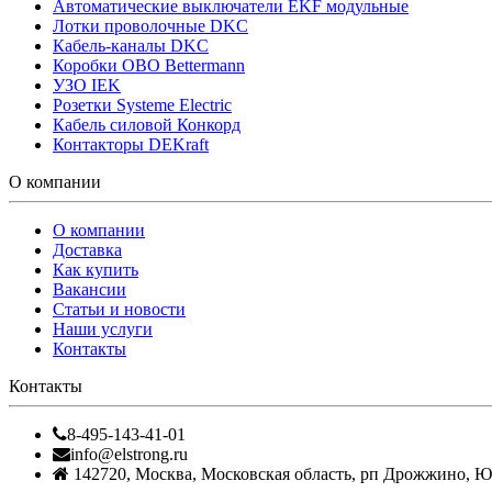
Автоматические выключатели EKF модульные
Лотки проволочные DKC
Кабель-каналы DKC
Коробки OBO Bettermann
УЗО IEK
Розетки Systeme Electric
Кабель силовой Конкорд
Контакторы DEKraft
О компании
О компании
Доставка
Как купить
Вакансии
Статьи и новости
Наши услуги
Контакты
Контакты
8-495-143-41-01
info@elstrong.ru
142720
,
Москва
,
Московская область, рп Дрожжино, Южн