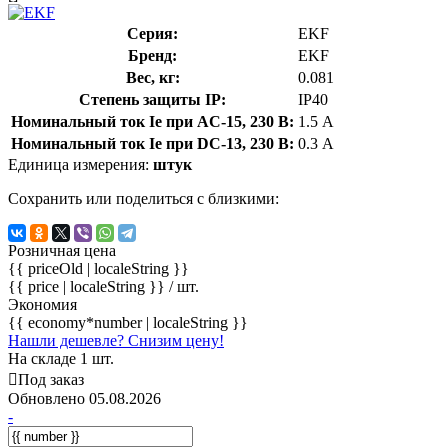
Серия:
EKF
Бренд:
EKF
Вес, кг:
0.081
Степень защиты IP:
IP40
Номинальный ток Ie при AC-15, 230 В:
1.5 А
Номинальный ток Ie при DC-13, 230 В:
0.3 А
Единица измерения:
штук
Сохранить или поделиться с близкими:
Розничная цена
{{ priceOld | localeString }}
{{ price | localeString }}
/ шт.
Экономия
{{ economy*number | localeString }}
Нашли дешевле? Снизим цену!
На складе 1 шт.
Под заказ
Обновлено 05.08.2026
-