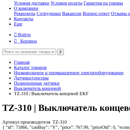
Условия доставки
Условия оплаты
Гарантия на товары
О компании
Реквизиты
Сотрудники
Вакансии
Вопрос-ответ
Отзывы о
Контакты
Еще
Войти
Корзина
Главная
Каталог товаров
Низковольтное и промышленное электрооборудование
Датчики/сенсоры
Позиционные датчики
Выключатель концевой
TZ-310 | Выключатель концевой EKF
TZ-310 | Выключатель конце
Артикул производителя
TZ-310
{ "id": 71866, "canBuy": "Y", "price": 767.99, "priceOld": 0, "econ