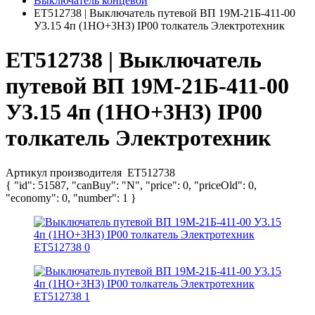
Выключатель концевой
ET512738 | Выключатель путевой ВП 19М-21Б-411-00
У3.15 4п (1НО+3НЗ) IP00 толкатель Электротехник
ET512738 | Выключатель
путевой ВП 19М-21Б-411-00
У3.15 4п (1НО+3НЗ) IP00
толкатель Электротехник
Артикул производителя
ET512738
{ "id": 51587, "canBuy": "N", "price": 0, "priceOld": 0,
"economy": 0, "number": 1 }