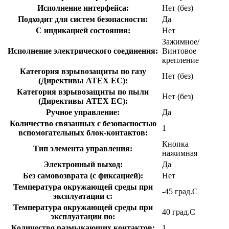
Исполнение интерфейса:
Нет (без)
Подходит для систем безопасности:
Да
С индикацией состояния:
Нет
Зажимное/
Исполнение электрического соединения:
Винтовое
крепление
Категория взрывозащиты по газу
Нет (без)
(Директивы ATEX ЕС):
Категория взрывозащиты по пыли
Нет (без)
(Директивы ATEX ЕС):
Ручное управление:
Да
Количество связанных с безопасностью
1
вспомогательных блок-контактов:
Кнопка
Тип элемента управления:
нажимная
Электронный выход:
Да
Без самовозврата (с фиксацией):
Нет
Температура окружающей среды при
-45 град.C
эксплуатации с:
Температура окружающей cреды при
40 град.C
эксплуатации по:
Количество размыкающих контактов:
1