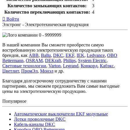
Количество замыкающих контактов:
3
Количество переключающих контактов:
4
Войти
Элстронг - Электротехническая продукция
0 - 9999999
В нашей компании Вы сможете приобрести самую
востребованную электротехническую продукция таких
брендов, как
ABB
,
Ballu
,
DKC
,
EKF
,
IEK
,
Ledvance
,
OBO
Bettermann
,
OSRAM
,
DEKraft
,
Philips
,
System Electric
,
Световые технологии
,
Varton
,
Legrand
,
Конкорд
,
Кабэкс
,
Цветлит
,
ПромЭл
,
Монэл
и др.
Благодаря долгосрочному сотрудничеству с нашими
партнерами, мы сможем предложить Вам самые выгодные
цены на электротехническую продукцию.
Популярное
Автоматические выключатели EKF модульные
Лотки проволочные DKC
Кабель-каналы DKC
Коробки OBO Bettermann