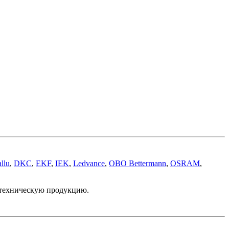
llu
,
DKC
,
EKF
,
IEK
,
Ledvance
,
OBO Bettermann
,
OSRAM
,
отехническую продукцию.