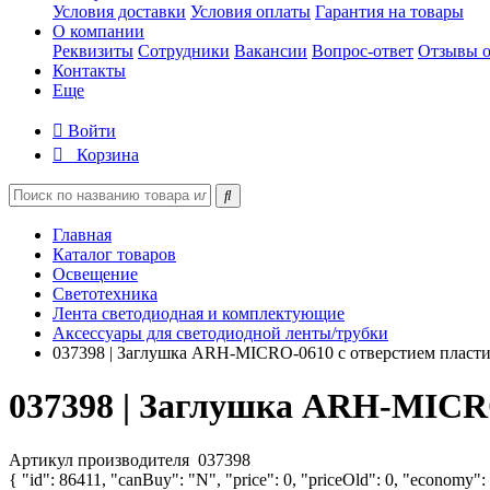
Условия доставки
Условия оплаты
Гарантия на товары
О компании
Реквизиты
Сотрудники
Вакансии
Вопрос-ответ
Отзывы о
Контакты
Еще
Войти
Корзина
Главная
Каталог товаров
Освещение
Светотехника
Лента светодиодная и комплектующие
Аксессуары для светодиодной ленты/трубки
037398 | Заглушка ARH-MICRO-0610 с отверстием пластик
037398 | Заглушка ARH-MICRO
Артикул производителя
037398
{ "id": 86411, "canBuy": "N", "price": 0, "priceOld": 0, "economy":