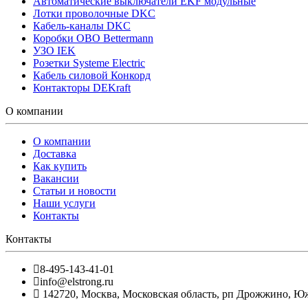
Автоматические выключатели EKF модульные
Лотки проволочные DKC
Кабель-каналы DKC
Коробки OBO Bettermann
УЗО IEK
Розетки Systeme Electric
Кабель силовой Конкорд
Контакторы DEKraft
О компании
О компании
Доставка
Как купить
Вакансии
Статьи и новости
Наши услуги
Контакты
Контакты
8-495-143-41-01
info@elstrong.ru
142720
,
Москва
,
Московская область, рп Дрожжино, Южна