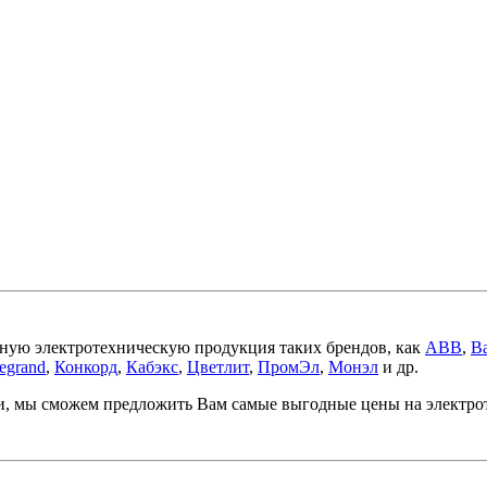
ную электротехническую продукция таких брендов, как
ABB
,
Ba
egrand
,
Конкорд
,
Кабэкс
,
Цветлит
,
ПромЭл
,
Монэл
и др.
ми, мы сможем предложить Вам самые выгодные цены на электр