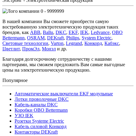
Элстронг - Электротехническая продукция
0 - 9999999
В нашей компании Вы сможете приобрести самую
востребованную электротехническую продукция таких
брендов, как
ABB
,
Ballu
,
DKC
,
EKF
,
IEK
,
Ledvance
,
OBO
Bettermann
,
OSRAM
,
DEKraft
,
Philips
,
System Electric
,
Световые технологии
,
Varton
,
Legrand
,
Конкорд
,
Кабэкс
,
Цветлит
,
ПромЭл
,
Монэл
и др.
Благодаря долгосрочному сотрудничеству с нашими
партнерами, мы сможем предложить Вам самые выгодные
цены на электротехническую продукцию.
Популярное
Автоматические выключатели EKF модульные
Лотки проволочные DKC
Кабель-каналы DKC
Коробки OBO Bettermann
УЗО IEK
Розетки Systeme Electric
Кабель силовой Конкорд
Контакторы DEKraft