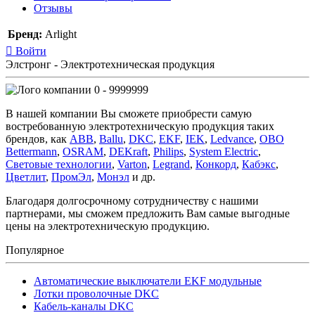
Отзывы
Бренд:
Arlight
Войти
Элстронг - Электротехническая продукция
0 - 9999999
В нашей компании Вы сможете приобрести самую
востребованную электротехническую продукция таких
брендов, как
ABB
,
Ballu
,
DKC
,
EKF
,
IEK
,
Ledvance
,
OBO
Bettermann
,
OSRAM
,
DEKraft
,
Philips
,
System Electric
,
Световые технологии
,
Varton
,
Legrand
,
Конкорд
,
Кабэкс
,
Цветлит
,
ПромЭл
,
Монэл
и др.
Благодаря долгосрочному сотрудничеству с нашими
партнерами, мы сможем предложить Вам самые выгодные
цены на электротехническую продукцию.
Популярное
Автоматические выключатели EKF модульные
Лотки проволочные DKC
Кабель-каналы DKC