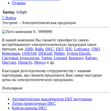
Отзывы
Бренд:
Arlight
Войти
Элстронг - Электротехническая продукция
0 - 9999999
В нашей компании Вы сможете приобрести самую
востребованную электротехническую продукция таких
брендов, как
ABB
,
Ballu
,
DKC
,
EKF
,
IEK
,
Ledvance
,
OBO
Bettermann
,
OSRAM
,
DEKraft
,
Philips
,
System Electric
,
Световые технологии
,
Varton
,
Legrand
,
Конкорд
,
Кабэкс
,
Цветлит
,
ПромЭл
,
Монэл
и др.
Благодаря долгосрочному сотрудничеству с нашими
партнерами, мы сможем предложить Вам самые выгодные
цены на электротехническую продукцию.
Популярное
Автоматические выключатели EKF модульные
Лотки проволочные DKC
Кабель-каналы DKC