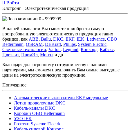
Войти
Элстронг - Электротехническая продукция
0 - 9999999
В нашей компании Вы сможете приобрести самую
востребованную электротехническую продукция таких
брендов, как
ABB
,
Ballu
,
DKC
,
EKF
,
IEK
,
Ledvance
,
OBO
Bettermann
,
OSRAM
,
DEKraft
,
Philips
,
System Electric
,
Световые технологии
,
Varton
,
Legrand
,
Конкорд
,
Кабэкс
,
Цветлит
,
ПромЭл
,
Монэл
и др.
Благодаря долгосрочному сотрудничеству с нашими
партнерами, мы сможем предложить Вам самые выгодные
цены на электротехническую продукцию.
Популярное
Автоматические выключатели EKF модульные
Лотки проволочные DKC
Кабель-каналы DKC
Коробки OBO Bettermann
УЗО IEK
Розетки Systeme Electric
Кабель силовой Конкорд