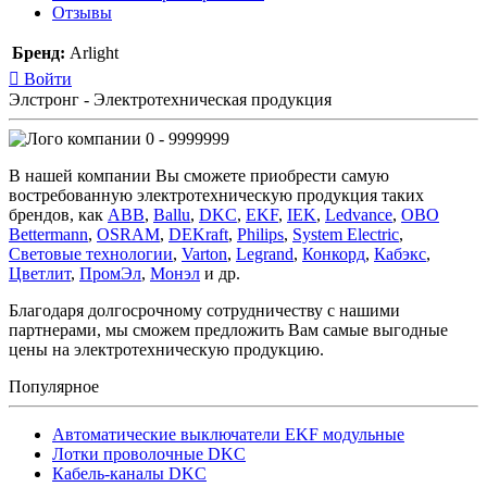
Отзывы
Бренд:
Arlight
Войти
Элстронг - Электротехническая продукция
0 - 9999999
В нашей компании Вы сможете приобрести самую
востребованную электротехническую продукция таких
брендов, как
ABB
,
Ballu
,
DKC
,
EKF
,
IEK
,
Ledvance
,
OBO
Bettermann
,
OSRAM
,
DEKraft
,
Philips
,
System Electric
,
Световые технологии
,
Varton
,
Legrand
,
Конкорд
,
Кабэкс
,
Цветлит
,
ПромЭл
,
Монэл
и др.
Благодаря долгосрочному сотрудничеству с нашими
партнерами, мы сможем предложить Вам самые выгодные
цены на электротехническую продукцию.
Популярное
Автоматические выключатели EKF модульные
Лотки проволочные DKC
Кабель-каналы DKC